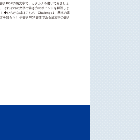
書きPOPの袋文字で、カタカナを書いてみましょ
。 それぞれの文字で書き方のポイントを解説しま
！ ◆ひらがな編はこちら Challenge1 基本の書
方を知ろう！ 手書きPOP書体である袋文字の書き
 …