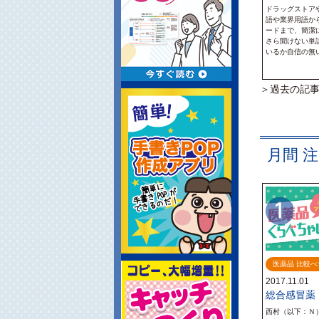
ドラッグストア
語や業界用語か
ードまで、簡潔
さら聞けない単
いるか自信の無
＞過去の記
月間 
医薬品 比較
2017.11.01
総合感冒薬
西村（以下：Ｎ