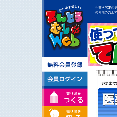
手書きPOPの
売り場の売上