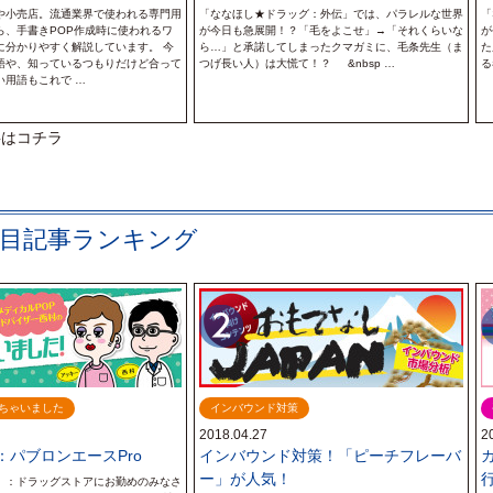
や小売店。流通業界で使われる専門用
「ななほし★ドラッグ：外伝」では、パラレルな世界
「
ら、手書きPOP作成時に使われるワ
が今日も急展開！？「毛をよこせ」→「それくらいな
が
に分かりやすく解説しています。 今
ら…」と承諾してしまったクマガミに、毛条先生（ま
た
語や、知っているつもりだけど合って
つげ長い人）は大慌て！？ &nbsp …
る
い用語もこれで …
事はコチラ
注目記事ランキング
べちゃいました
インバウンド対策
2018.04.27
2
：パブロンエースPro
インバウンド対策！「ピーチフレーバ
ー」が人気！
）：ドラッグストアにお勤めのみなさ