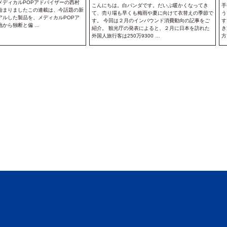
メディカルPOPアドバイザーの西村
こんにちは。白パンダです。だいぶ暖かくなってき
手
始まりましたこの連載は、今話題の新
て、売り場も早くも梅雨や夏に向けて衣替えの季節で
う
アルした製品を、メディカルPOPア
す。 今回は２月のインバウンド消費動向の記事をご
す
地から独断と偏 …
紹介。 観光庁の発表によると、２月に日本を訪れた
き
外国人旅行客は250万9300 …
方