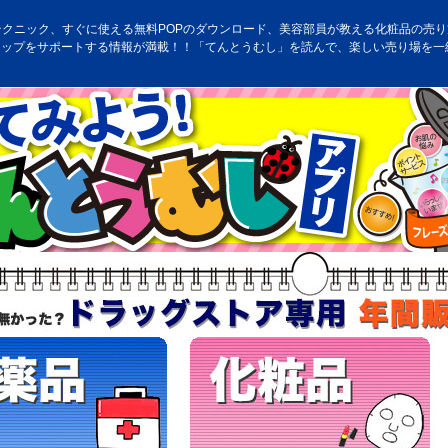
テクニック、すぐに使える無料POPのダウンロード、美容部員が教える化粧品の売り方
アップをサポートする情報が満載！！「てんとうむし」を読んで、楽しい売り場を一