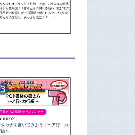
ななほし★ドラッグ：外伝」では、パラレルな世界
今日も急展開！？作者たちの切なる願い（広げすぎ
風呂敷の整理）が一刀両断で断られる中、人ならざ
者たちの交渉は…あっさり成立！？ …
手書きPOP戦隊 チャレンジャー
016.03.09
カタカナを書いてみよう！〜ア行・カ
行編〜