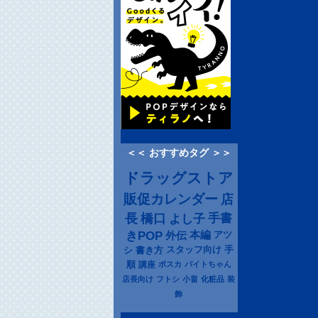
＜＜ おすすめタグ ＞＞
ドラッグストア
販促カレンダー
店
長
橋口
よし子
手書
きPOP
本編
アツ
外伝
シ
書き方
スタッフ向け
手
順
講座
ポスカ
バイトちゃん
店長向け
フトシ
小畠
化粧品
装
飾