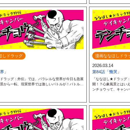
ほしドラッグ
漫画ななほしドラ
2026.03.14
限界」
第84話「慟哭」
ドラッグ：外伝」では、パラレルな世界が今日も急展
「ななほし★ドラッグ
景から一転、現実世界では激しいバトルが！バトル…
開！？心象風景とはい
！？
ンチョウって、キャ