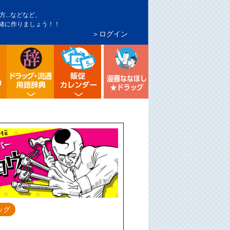
...などなど、
緒に作りましょう！！
＞ログイン
インバウンド対策
トア・マーケ分析
シニア向け売り場づくり
流通業界・ドラッグストア用語辞典
ドラッグストア イベント販促カレンダ
漫画ななほしドラッグ
ッグ