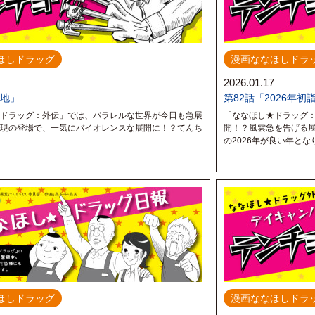
ほしドラッグ
漫画ななほしドラ
2026.01.17
窮地」
第82話「2026年初
ドラッグ：外伝」では、パラレルな世界が今日も急展
「ななほし★ドラッグ
現の登場で、一気にバイオレンスな展開に！？てんち
開！？風雲急を告げる
い…
の2026年が良い年
ほしドラッグ
漫画ななほしドラ