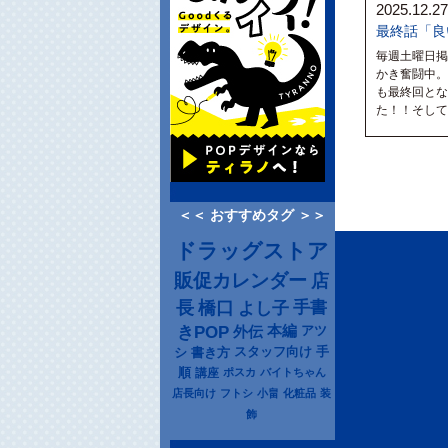
2025.12.27
最終話「良
毎週土曜日掲
かき奮闘中。
も最終回とな
た！！そして
＜＜ おすすめタグ ＞＞
ドラッグストア
販促カレンダー
店
長
橋口
よし子
手書
きPOP
本編
アツ
外伝
シ
書き方
スタッフ向け
手
順
講座
ポスカ
バイトちゃん
店長向け
フトシ
小畠
化粧品
装
飾