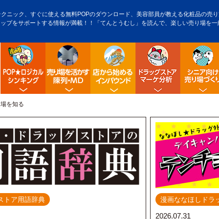
テクニック、すぐに使える無料POPのダウンロード、美容部員が教える化粧品の売り方
アップをサポートする情報が満載！！「てんとうむし」を読んで、楽しい売り場を一
POP販促ロジック
陳列・クロスＭＤ
店舗から始める訪日観光客
ドラッグス
場を知る
ストア用語辞典
漫画ななほしドラ
2026.07.31