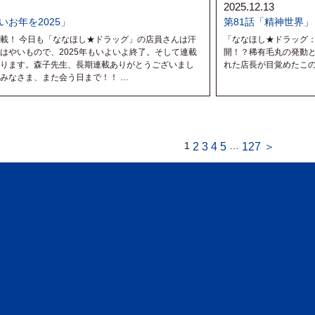
2025.12.13
いお年を2025」
第81話「精神世界」
載！ 今日も「ななほし★ドラッグ」の店員さんは汗
「ななほし★ドラッグ
はやいもので、2025年もいよいよ終了。そして連載
開！？稀有毛丸の発動
ります。森子先生、長期連載ありがとうございまし
れた店長が目覚めたこ
みなさま、また会う日まで！！ …
1
…
2
3
4
5
127
＞