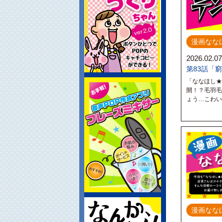
漫画なな
2026.02.07
第83話「
「ななほし★
開！？毛羽毛
ょう…こわ
漫画なな