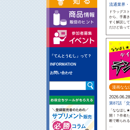
流通業界・
ドラッグスト
から、手書き
すく解説して
だけど合って
「てんとうむし」って？
INFORMATION
お問い合わせ
漫画なな
2026.06.28
第87話「
「ななほし★
開！？作者た
断で断られ
…