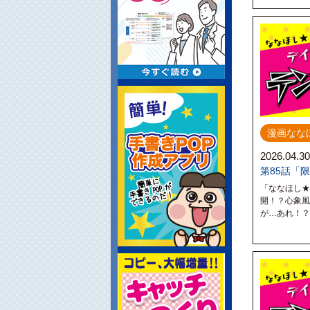
漫画なな
2026.04.30
第85話「
「ななほし★
開！？心象風
が…あれ