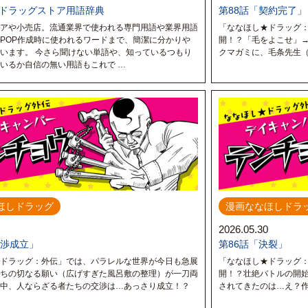
ドラッグストア用語辞典
第88話「契約完了」
アや小売店。流通業界で使われる専門用語や業界用語
「ななほし★ドラッグ
POP作成時に使われるワードまで、簡潔に分かりや
開！？「毛をよこせ」
います。 今さら聞けない単語や、知っているつもり
クマガミに、毛条先生（
いるか自信の無い用語もこれで …
ほしドラッグ
漫画ななほしドラ
2026.05.30
交渉成立」
第86話「決裂」
ドラッグ：外伝」では、パラレルな世界が今日も急展
「ななほし★ドラッグ
ちの切なる願い（広げすぎた風呂敷の整理）が一刀両
開！？壮絶バトルの開
る中、人ならざる者たちの交渉は…あっさり成立！？
されてきたのは…え