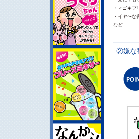
・＜ゴキブ
・イヤ〜な
など
②嫌な