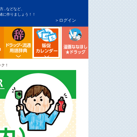
...などなど、
緒に作りましょう！！
＞ログイン
インバウンド対策
トア・マーケ分析
シニア向け売り場づくり
流通業界・ドラッグストア用語辞典
漫画ななほしドラッグ
ドラッグストア イベント販促カレンダー
ック！