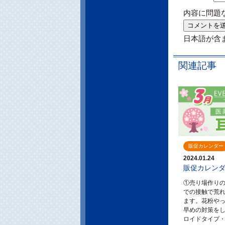
内容に問題
日本語が含
関連記事
販促カレンダー
2024.01.24
販促カレンダ
①売り場作りの
での接触で荒
ます。花粉や
早めの対策をし
ロイドタイプ・