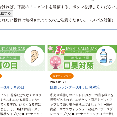
なければ、下記の「コメントを送信する」ボタンを押してください
まれない投稿は無視されますのでご注意ください。（スパム対策）
販促カレンダー
2024.01.23
ー3月：耳の日
販促カレンダー3月：口臭対策
ヒント 乾燥だけでなくマスク
①売り場作りのヒント 口臭ケア商品も様々な
れやかぶれになる原因にもなり
種類があるので、エチケット商品をピックア
ってくる季節、ひどくなる前に
ップして売り場を盛り上げましょう！ ■陳列
ましょう。 ■陳列商品・ステ
商品・マウスウォッシュ・錠剤タイプ・スプ
液状タイプなど■コーナーキャ
レータイプなど■コーナーキャッチコピー新し