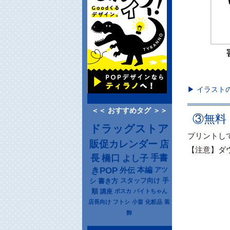
▶ イラスト
＜＜ おすすめタグ ＞＞
③無料
ドラッグストア
プリントし
販促カレンダー
店
【注意】ダ
長
橋口
よし子
手書
きPOP
本編
アツ
外伝
シ
書き方
スタッフ向け
手
順
講座
ポスカ
バイトちゃん
店長向け
フトシ
小畠
化粧品
装
飾