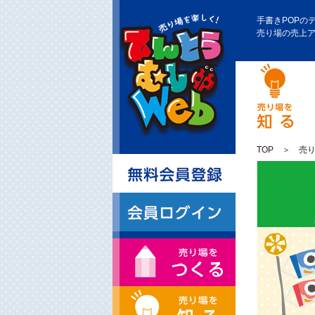
手書きPOPの
売り場の売上
TOP
＞
売