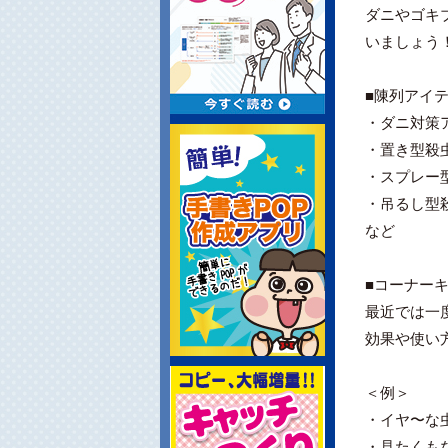
ダニやゴキ
いましょう
■陳列アイ
・ダニ対策
・置き型殺
・スプレー
・吊るし型
など
■コーナー
最近では一
効果や使い
＜例＞
・イヤ〜な
・見たくも