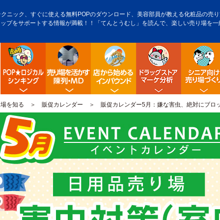
テクニック、すぐに使える無料POPのダウンロード、美容部員が教える化粧品の売り方
アップをサポートする情報が満載！！「てんとうむし」を読んで、楽しい売り場を一
POP販促ロジック
陳列・クロスＭＤ
店舗から始める訪日観光客
ドラッグス
り場を知る
＞
販促カレンダー
＞ 販促カレンダー5月：嫌な害虫、絶対にブロ