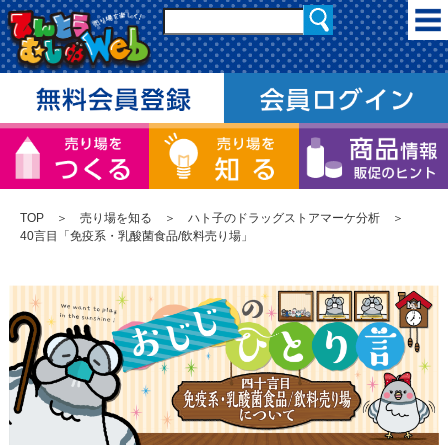
TOP
＞
売り場を知る
＞
ハト子のドラッグストアマーケ分析
＞
40言目「免疫系・乳酸菌食品/飲料売り場」