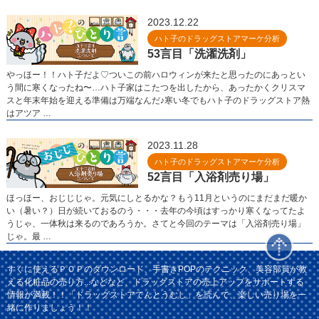
2023.12.22
ハト子のドラッグストアマーケ分析
53言目「洗濯洗剤」
やっほー！！ハト子だよ♡ついこの前ハロウィンが来たと思ったのにあっとい
う間に寒くなったね〜…ハト子家はこたつを出したから、あったかくクリスマ
スと年末年始を迎える準備は万端なんだ♪寒い冬でもハト子のドラッグストア熱
はアツア …
2023.11.28
ハト子のドラッグストアマーケ分析
52言目「入浴剤売り場」
ほっほー、おじじじゃ。元気にしとるかな？もう11月というのにまだまだ暖か
い（暑い？）日が続いておるのう・・・去年の今頃はすっかり寒くなってたよ
うじゃ、一体秋は来るのであろうか。さてと今回のテーマは「入浴剤売り場」
じゃ。最 …
すぐに使えるＰＯＰのダウンロード、手書きPOPのテクニック、美容部員が教
える化粧品の売り方...などなど、ドラッグストアの売上アップをサポートする
情報が満載！！「ドラッグストアてんとうむし」を読んで、楽しい売り場を一
緒に作りましょう！！