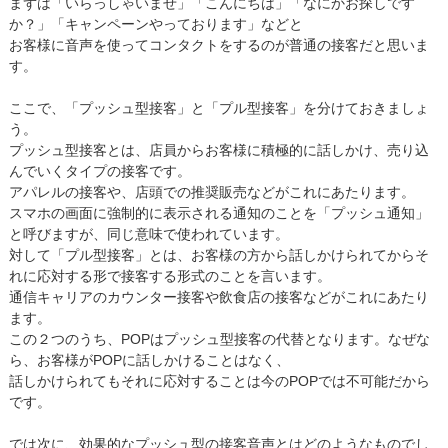
まずは「いらっしゃいませ」「こんにちは」「なにかお探しです
か？」「キャンペーンやっております」などと
お客様に音声を使ってコンタクトをするのが普通の接客だと思いま
す。
ここで、「プッシュ型接客」と「プル型接客」を分けておきましょ
う。
プッシュ型接客とは、店員からお客様に積極的に話しかけ、売り込
んでいくタイプの接客です。
アパレルの接客や、店頭での推奨販売などがこれにあたります。
スマホの画面に強制的に表示される通知のことを「プッシュ通知」
と呼びますが、同じ意味で使われています。
対して「プル型接客」とは、お客様の方から話しかけられてからそ
れに応対する形で接客する形式のことを言います。
通信キャリアのカウンター接客や飲食店の接客などがこれにあたり
ます。
この２つのうち、POPはプッシュ型接客の代替となります。なぜな
ら、お客様がPOPに話しかけることはなく、
話しかけられてもそれに応対することは今のPOPでは不可能だから
です。
では次に、効果的なプッシュ型の接客音声とはどのようなものでし