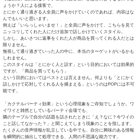
ょうか？人による接客で、
とにかく通り過ぎる人全員に声をかけていくのであれば、内容はな
んでもいいと思います。
例えば「いらっしゃいませ！」と全員に声をかけて、こちらを見て
ニッコリしてくれた人にだけ追加で話しかけていくスタイル。
しかし、あいさつに返事をくれた人が商品を買ってくれる人だとは
限りません。
無視して通り過ぎていった人の中に、本当のターゲットがいるかも
しれません。
このスタイルは「とにかく人と話す」という目的においては効果的
ですが、「商品を買ってもらう」
という目的においてはベストとは言えません。何よりも「とにかく
話しかけて応対してくれる人を捕まえる」というのはPOPには不可
能です。
「カクテルパーティ効果」という心理現象をご存知でしょうか。ワ
イワイと雑然としているパーティ会場でも、
隣のテーブルで自分の話題を話されたときに「え？なに？今ワイの
こと話してなかった？」と聞こえてしまう現象のことを指します。
たくさんの音声情報が乱立している中でも、自分に興味のある情報
を瞬間的に抽出して処理できる、人間の不思議な能力です。