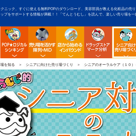
テクニック、すぐに使える無料POPのダウンロード、美容部員が教える化粧品の売り方
アップをサポートする情報が満載！！「てんとうむし」を読んで、楽しい売り場を一
POP販促ロジック
陳列・クロスＭＤ
店舗から始める訪日観光客
ドラッグス
り場を知る
＞
シニアに向けた売り場づくり
＞ シニアのオーラルケア（１０）