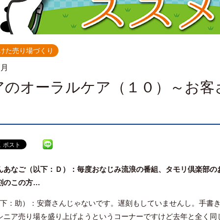
けた売り場づくり
.月
アのオーラルケア（１０）～お客
んあなご（以下：Ｄ）：毎度おなじみ流浪の番組、タモリ倶楽部の
刻のこの方…
以下：助）：安齋さんじゃないです。遅刻もしていませんし。手書き
シニア売り場を盛り上げようというコーナーですけど去年と全く同