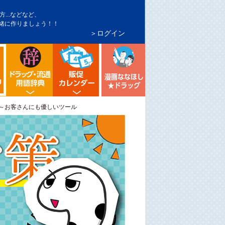
...などなど、
緒に作りましょう！！
＞ログイン
インバウンド対策
トア・マーケ分析
流通業界・ドラッグストア用語辞典
ドラッグストア イベント販促カレンダ
漫画ななほしドラッグ
シニア向け売り場づくり
～お客さんにも優しいツール