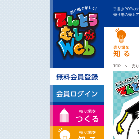
手書きPOPの
売り場の売上
TOP
＞
売