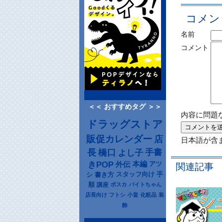
コメン
名前
コメント
＜＜ おすすめタグ ＞＞
内容に問題
ドラッグストア
販促カレンダー
店
日本語が含
長
橋口
よし子
手書
きPOP
本編
アツ
外伝
関連記事
シ
書き方
スタッフ向け
手
順
講座
ポスカ
バイトちゃん
店長向け
フトシ
小畠
化粧品
装
飾