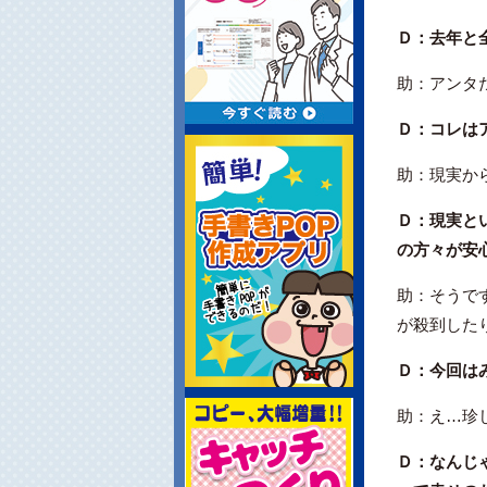
Ｄ：去年と
助：アンタ
Ｄ：コレは
助：現実か
Ｄ：現実と
の方々が安
助：そうで
が殺到した
Ｄ：今回は
助：え…珍
Ｄ：なんじ