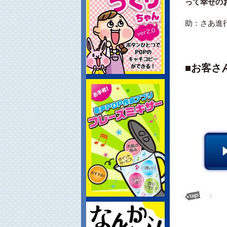
って幸せの
助：さあ進
■お客さ
：