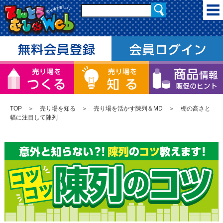
TOP
＞
売り場を知る
＞
売り場を活かす陳列＆MD
＞ 棚の高さと
幅に注目して陳列