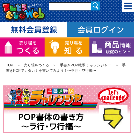
TOP
＞
売り場をつくる
＞
手書きPOP戦隊 チャレンジャー
＞ 手
書きPOPでカタカナを書いてみよう！〜ラ行・ワ行編〜