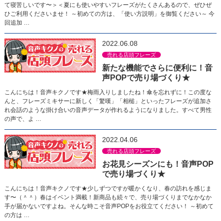
て寝苦しいです〜＞＜夏にも使いやすいフレーズがたくさんあるので、ぜひぜ
ひご利用くださいませ！ ～初めての方は、「使い方説明」を御覧ください～ 今
回追加 …
2022.06.08
売れる店頭フレーズ
新たな機能でさらに便利に！音
声POPで売り場づくり★
こんにちは！音声キクノです★梅雨入りしましたね！傘を忘れずに！この度な
んと、フレーズミキサーに新しく「驚嘆」「相槌」といったフレーズが追加さ
れ会話のような掛け合いの音声データが作れるようになりました。すべて男性
の声で、よ …
2022.04.06
売れる店頭フレーズ
お花見シーズンにも！音声POP
で売り場づくり★
こんにちは！音声キクノです★少しずつですが暖かくなり、春の訪れを感じま
す〜（＾＾）春はイベント満載！新商品も続々で、売り場づくりまでなかなか
手が届かないですよね。そんな時こそ音声POPをお役立てください！ ～初めて
の方は …