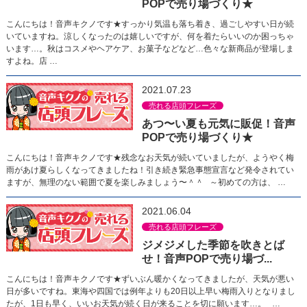
POPで売り場づくり★
こんにちは！音声キクノです★すっかり気温も落ち着き、過ごしやすい日が続
いていますね。涼しくなったのは嬉しいですが、何を着たらいいのか困っちゃ
います…。秋はコスメやヘアケア、お菓子などなど…色々な新商品が登場しま
すよね。店 …
2021.07.23
売れる店頭フレーズ
あつ〜い夏も元気に販促！音声
POPで売り場づくり★
こんにちは！音声キクノです★残念なお天気が続いていましたが、ようやく梅
雨があけ夏らしくなってきましたね！引き続き緊急事態宣言など発令されてい
ますが、無理のない範囲で夏を楽しみましょう〜＾＾ ～初めての方は、 …
2021.06.04
売れる店頭フレーズ
ジメジメした季節を吹きとば
せ！音声POPで売り場づ...
こんにちは！音声キクノです★ずいぶん暖かくなってきましたが、天気が悪い
日が多いですね。東海や四国では例年よりも20日以上早い梅雨入りとなりまし
たが、1日も早く、いいお天気が続く日が来ることを切に願います…。 …