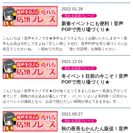
2022.01.28
売れる店頭フレーズ
新春イベントにも便利！音声
POPで売り場づくり★
こんにちは！音声キクノです★本年もどうぞよろしくお願いいたします〜！新
年もお店は大忙しですよね！忙しい時こそぜひ、音声POPを売り場づくりにお
役立てくださいね。 ～初めての方は、「使い方説明」を御覧ください …
2021.12.01
売れる店頭フレーズ
冬イベント目前の今こそ！音声
POPで売り場づくり★
こんにちは！音声キクノです★日が短くなってきましたね〜！気温も下がって
来ていて、朝晩の冷え込みが厳しいです…（>_<）いよいよ冬到来！12月から
はイベントの連続となり、お店で慌ただしい時間が増えてきますね。忙 …
2021.09.27
売れる店頭フレーズ
秋の夜長もかんたん販促！音声