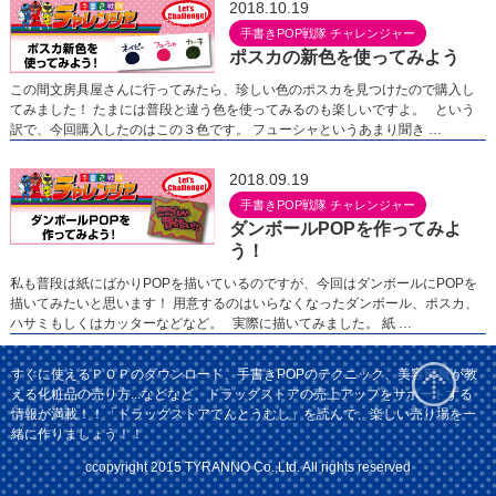
2018.10.19
手書きPOP戦隊 チャレンジャー
ポスカの新色を使ってみよう
この間文房具屋さんに行ってみたら、珍しい色のポスカを見つけたので購入し
てみました！ たまには普段と違う色を使ってみるのも楽しいですよ。 という
訳で、今回購入したのはこの３色です。 フューシャというあまり聞き …
2018.09.19
手書きPOP戦隊 チャレンジャー
ダンボールPOPを作ってみよ
う！
私も普段は紙にばかりPOPを描いているのですが、今回はダンボールにPOPを
描いてみたいと思います！ 用意するのはいらなくなったダンボール、ポスカ、
ハサミもしくはカッターなどなど。 実際に描いてみました。 紙 …
すぐに使えるＰＯＰのダウンロード、手書きPOPのテクニック、美容部員が教
える化粧品の売り方...などなど、ドラッグストアの売上アップをサポートする
情報が満載！！「ドラッグストアてんとうむし」を読んで、楽しい売り場を一
緒に作りましょう！！
ccopyright 2015 TYRANNO Co.,Ltd. All rights reserved