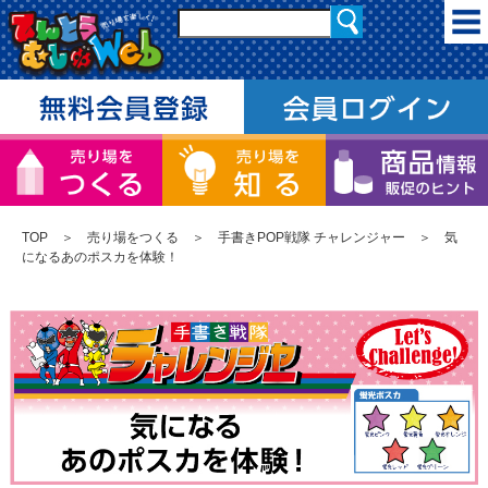
TOP
＞
売り場をつくる
＞
手書きPOP戦隊 チャレンジャー
＞ 気
になるあのポスカを体験！