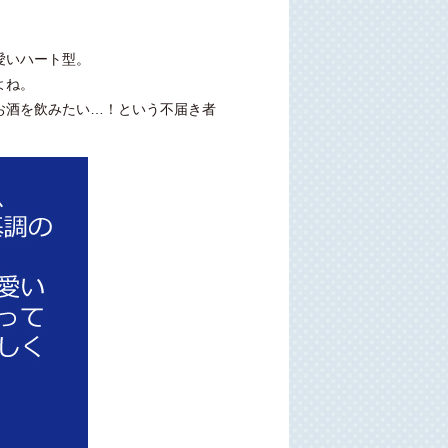
愛いハート型。
よね。
お酒を飲みたい…！という不届き者