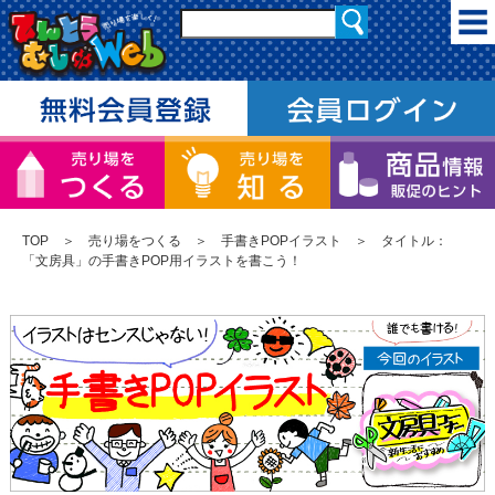
TOP
＞
売り場をつくる
＞
手書きPOPイラスト
＞ タイトル：
「文房具」の手書きPOP用イラストを書こう！