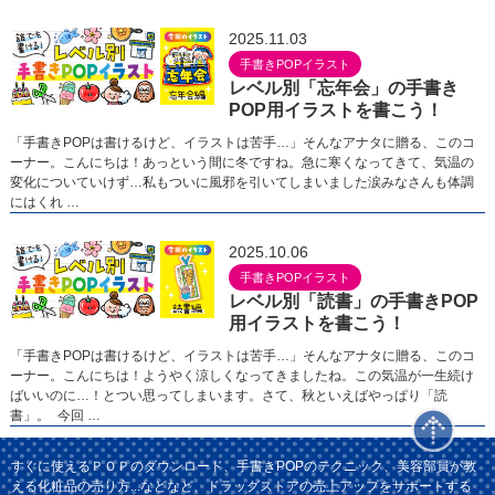
2025.11.03
手書きPOPイラスト
レベル別「忘年会」の手書き
POP用イラストを書こう！
「手書きPOPは書けるけど、イラストは苦手…」そんなアナタに贈る、このコ
ーナー。こんにちは！あっという間に冬ですね。急に寒くなってきて、気温の
変化についていけず…私もついに風邪を引いてしまいました涙みなさんも体調
にはくれ …
2025.10.06
手書きPOPイラスト
レベル別「読書」の手書きPOP
用イラストを書こう！
「手書きPOPは書けるけど、イラストは苦手…」そんなアナタに贈る、このコ
ーナー。こんにちは！ようやく涼しくなってきましたね。この気温が一生続け
ばいいのに…！とつい思ってしまいます。さて、秋といえばやっぱり「読
書」。 今回 …
すぐに使えるＰＯＰのダウンロード、手書きPOPのテクニック、美容部員が教
える化粧品の売り方...などなど、ドラッグストアの売上アップをサポートする