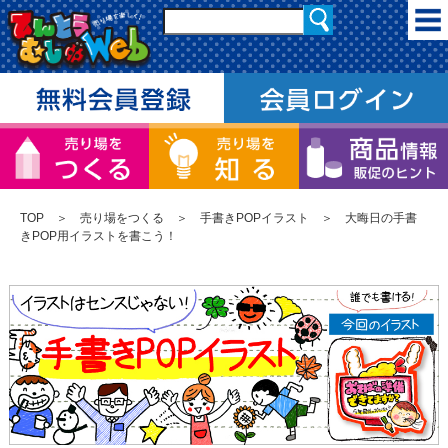
TOP
＞
売り場をつくる
＞
手書きPOPイラスト
＞ 大晦日の手書
きPOP用イラストを書こう！