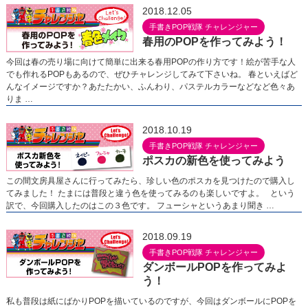
2018.12.05
手書きPOP戦隊 チャレンジャー
春用のPOPを作ってみよう！
今回は春の売り場に向けて簡単に出来る春用POPの作り方です！絵が苦手な人
でも作れるPOPもあるので、ぜひチャレンジしてみて下さいね。 春といえばど
んなイメージですか？あたたかい、ふんわり、パステルカラーなどなど色々あ
りま …
2018.10.19
手書きPOP戦隊 チャレンジャー
ポスカの新色を使ってみよう
この間文房具屋さんに行ってみたら、珍しい色のポスカを見つけたので購入し
てみました！ たまには普段と違う色を使ってみるのも楽しいですよ。 という
訳で、今回購入したのはこの３色です。 フューシャというあまり聞き …
2018.09.19
手書きPOP戦隊 チャレンジャー
ダンボールPOPを作ってみよ
う！
私も普段は紙にばかりPOPを描いているのですが、今回はダンボールにPOPを