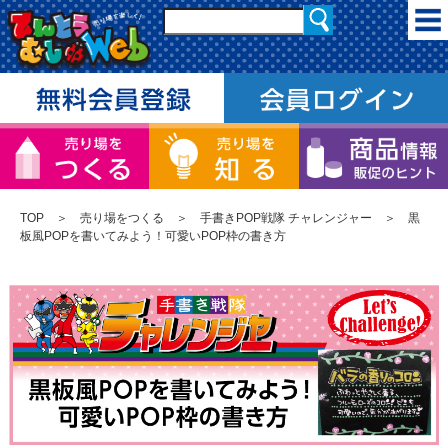
TOP
＞
売り場をつくる
＞
手書きPOP戦隊 チャレンジャー
＞ 黒
板風POPを書いてみよう！可愛いPOP枠の書き方