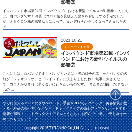
影響⑧
インバウンド市場第24回 インバウンドにおける新型ウイルスの影響⑧ こんにち
は。白パンダです！ 今回はコロナ後を見据えた動きをお伝えする予定でした
が、オミクロン株の感染拡大によって、また雲行きが怪しくなってきましたの
で、 …
2021.10.21
インバウンド対策
インバウンド市場第23回 インバ
ウンドにおける新型ウイルスの
影響⑦
こんにちは。白パンダです！ パンダといえば上野の双子の赤ちゃんパンダの名
前が「シャオシャオ」と「レイレイ」に決まりましたね！ 無事に大きくなっ
て、コロナが収まれば早く会いに行きたいものです。 まだまだ油断はできない
もの …
すぐに使えるＰＯＰのダウンロード、手書きPOPのテクニック、美容部員が教
える化粧品の売り方...などなど、ドラッグストアの売上アップをサポートする
情報が満載！！「ドラッグストアてんとうむし」を読んで、楽しい売り場を一
緒に作りましょう！！
ccopyright 2015 TYRANNO Co.,Ltd. All rights reserved