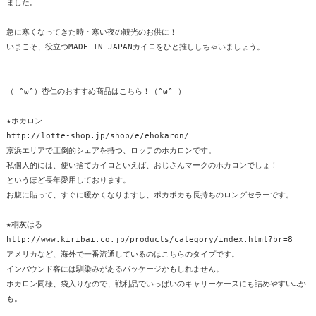
ました。
急に寒くなってきた時・寒い夜の観光のお供に！
いまこそ、役立つMADE IN JAPANカイロをひと推ししちゃいましょう。
（ ^ω^）杏仁のおすすめ商品はこちら！（^ω^ ）
★ホカロン
http://lotte-shop.jp/shop/e/ehokaron/
京浜エリアで圧倒的シェアを持つ、ロッテのホカロンです。
私個人的には、使い捨てカイロといえば、おじさんマークのホカロンでしょ！
というほど長年愛用しております。
お腹に貼って、すぐに暖かくなりますし、ポカポカも長持ちのロングセラーです。
★桐灰はる
http://www.kiribai.co.jp/products/category/index.html?br=8
アメリカなど、海外で一番流通しているのはこちらのタイプです。
インバウンド客には馴染みがあるパッケージかもしれません。
ホカロン同様、袋入りなので、戦利品でいっぱいのキャリーケースにも詰めやすい…か
も。