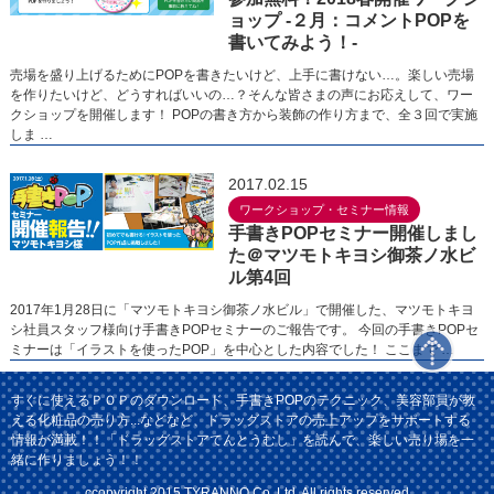
ョップ -２月：コメントPOPを
書いてみよう！-
売場を盛り上げるためにPOPを書きたいけど、上手に書けない…。楽しい売場
を作りたいけど、どうすればいいの…？そんな皆さまの声にお応えして、ワー
クショップを開催します！ POPの書き方から装飾の作り方まで、全３回で実施
しま …
2017.02.15
ワークショップ・セミナー情報
手書きPOPセミナー開催しまし
た＠マツモトキヨシ御茶ノ水ビ
ル第4回
2017年1月28日に「マツモトキヨシ御茶ノ水ビル」で開催した、マツモトキヨ
シ社員スタッフ様向け手書きPOPセミナーのご報告です。 今回の手書きPOPセ
ミナーは「イラストを使ったPOP」を中心とした内容でした！ ここまで …
すぐに使えるＰＯＰのダウンロード、手書きPOPのテクニック、美容部員が教
える化粧品の売り方...などなど、ドラッグストアの売上アップをサポートする
情報が満載！！「ドラッグストアてんとうむし」を読んで、楽しい売り場を一
緒に作りましょう！！
ccopyright 2015 TYRANNO Co.,Ltd. All rights reserved