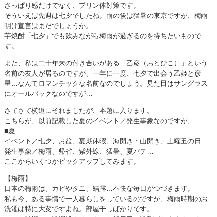
さっぱり感だけでなく、プリン体対策です。
そういえば先週は七夕でしたね。雨の後は猛暑の東京ですが、梅雨
明け宣言はまだでしょうか。
芋焼酎「七夕」でも飲みながら梅雨が過ぎるのを待ちたいもので
す。
また、私は二十年来の付き合いがある「乙彦（おとひこ）」という
名前の友人が居るのですが、一年に一度、七夕で出会う乙姫と彦
星…なんてロマンチックな名前なのでしょう。見た目はサングラス
にオールバックなのですが…
さてさて横道にそれましたが、本題に入ります。
こちらが、以前記載した夏のイベント／発生事象なのですが、
■夏
イベント／七夕、お盆、夏期休暇、海開き・山開き、土曜丑の日…
発生事象／梅雨、帰省、紫外線、猛暑、夏バテ…
ここからいくつかピックアップしてみます。
【梅雨】
日本の梅雨は、カビやダニ、結露…不快な毎日がつづきます。
私も今、ある事情で一人暮らしをしているのですが、梅雨時期のお
洗濯は特に大変ですよね。部屋干しばかりです。