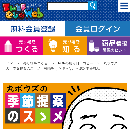
TOP
＞
売り場をつくる
＞
POPの切り口・コピー
＞ 丸ボウズ
の 季節提案のスゝメ「梅雨明けを待ちながら夏訴求を思ふ」