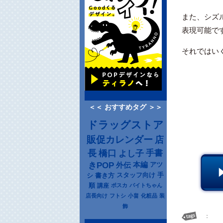
また、シズ
表現可能で
それではい
＜＜ おすすめタグ ＞＞
ドラッグストア
販促カレンダー
店
長
橋口
よし子
手書
きPOP
本編
アツ
外伝
シ
書き方
スタッフ向け
手
順
講座
ポスカ
バイトちゃん
店長向け
フトシ
小畠
化粧品
装
飾
：