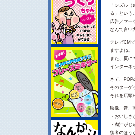
「シズル（
る」という
広告／マー
なんて言い
テレビCM
ますよね。
また、夏に
インターネ
さて、PO
そのターゲ
それを店頭
映像、音、
・おいしさ
・肉汁がじ
後者のほう