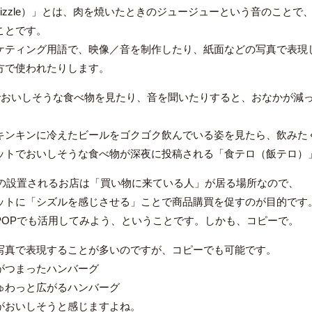
sizzle）」とは、肉を焼いたときのジュージューという音のこと
ことです。
ケティング用語で、映像／音を制作したり、紙面などの写真で表現
方で使われたりします。
でおいしそうな食べ物を見たり、音を聞いたりすると、おなかが減
キンキンに冷えたビールをゴクゴク飲んでいる姿を見たら、飲みた
ットでおいしそうな食べ物が深夜に投稿される「食テロ（飯テロ）
Pの設置されるお店は「買い物に来ている人」が居る場所なので、
ットに「シズルを感じさせる」ことで商品購買を促すのが目的です
POPでも活用してみよう、ということです。しかも、コピーで。
写真で表現することが多いのですが、コピーでも可能です。
がつまったハンバーグ
ゅわっと広がるハンバーグ
がおいしそうと感じますよね。