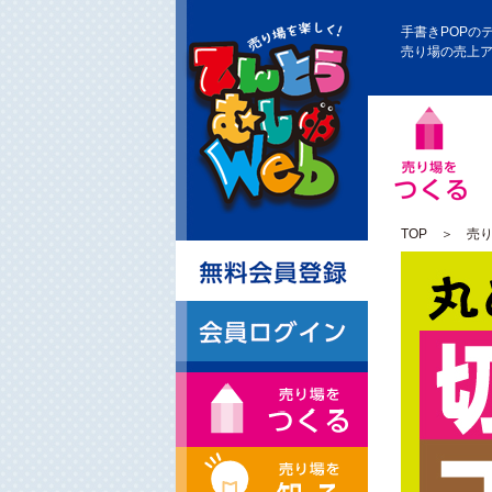
手書きPOPの
売り場の売上
TOP
＞
売