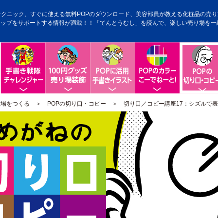
テクニック、すぐに使える無料POPのダウンロード、美容部員が教える化粧品の売り方
アップをサポートする情報が満載！！「てんとうむし」を読んで、楽しい売り場を一
手書きPOP戦隊チャレンジャー
100円グッズ売り場装飾
POPに活用手書きイラスト
手書きPOP
り場をつくる
＞
POPの切り口・コピー
＞ 切り口／コピー講座17：シズルで表