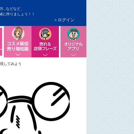
...などなど、
緒に作りましょう！！
＞ログイン
の色づかい
コスメ販促、売り場知識
店頭で売れるフレーズ
便利なオリジナルアプリ
POPの切り口コピー
現してみよう