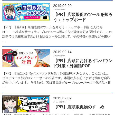
2019.02.20
メーカーの皆様へ
【PR】店頭販促のツールを知ろ
う：トップボード
【PR】 【第1回】店頭販促のツールを知ろう：トップボード編 こんにち
は！！！ 株式会社ティラノ プロデュース部の “古い建物大好き”西村です。 この
記事では現在店頭で見かける販促ツールに関して、その特徴や展開などを書い
…
2019.02.14
メーカーの皆様へ
【PR】店頭におけるインバウン
ド対策：外国語POP
【PR】 店頭におけるインバウンド対策：外国語POP みなさん、こんにちは。
プロデュース部プロデューサーの松谷です。本題に入る前にまずは簡単な自己
紹介でございます。 学生時代、私は某電鉄グループのスーパーにて化粧品・日
…
2019.02.07
メーカーの皆様へ
【PR】店頭販促物のすゝめ