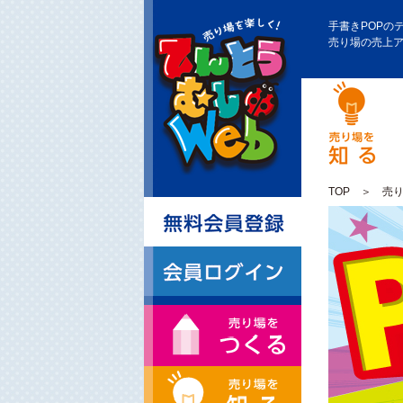
手書きPOPの
売り場の売上
TOP
＞
売