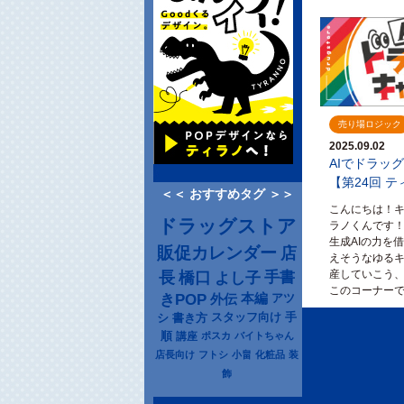
売り場ロジック
2025.09.02
AIでドラッ
【第24回 
＜＜ おすすめタグ ＞＞
こんにちは！
ドラッグストア
ラノくんです
生成AIの力を
販促カレンダー
店
えそうなゆる
長
産していこう
橋口
よし子
手書
このコーナーで
きPOP
本編
アツ
外伝
シ
書き方
スタッフ向け
手
順
講座
ポスカ
バイトちゃん
店長向け
フトシ
小畠
化粧品
装
飾