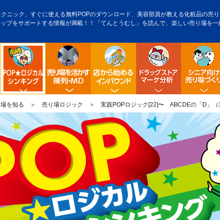
テクニック、すぐに使える無料POPのダウンロード、美容部員が教える化粧品の売り方
アップをサポートする情報が満載！！「てんとうむし」を読んで、楽しい売り場を一
陳列・クロスＭＤ
店舗から始める訪日観光客
ドラッグス
POP販促ロジック
り場を知る
＞
売り場ロジック
＞ 実践POPロジック[22]〜 ABCDEの「D」（