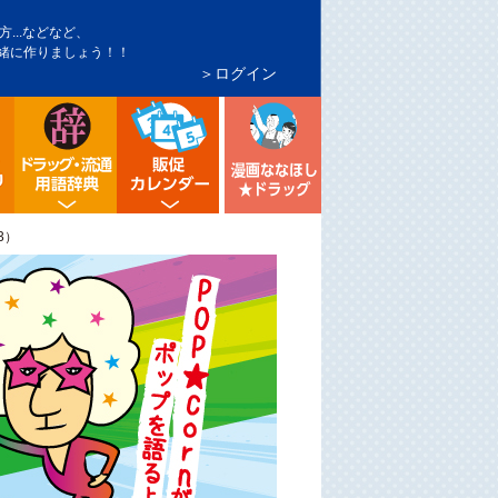
...などなど、
緒に作りましょう！！
＞ログイン
インバウンド対策
トア・マーケ分析
シニア向け売り場づくり
流通業界・ドラッグストア用語辞典
ドラッグストア イベント販促カレンダ
漫画ななほしドラッグ
3）