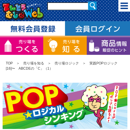
TOP
＞
売り場を知る
＞
売り場ロジック
＞ 実践POPロジック
[16]〜 ABCDEの「C」（1）