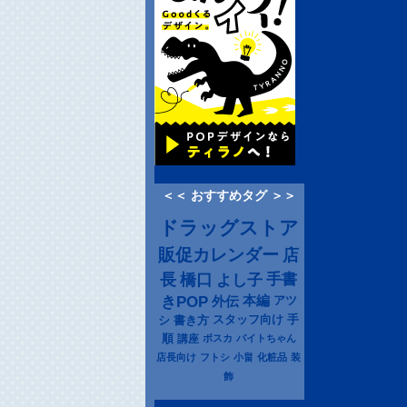
＜＜ おすすめタグ ＞＞
ドラッグストア
販促カレンダー
店
長
橋口
よし子
手書
きPOP
本編
アツ
外伝
シ
書き方
スタッフ向け
手
順
講座
ポスカ
バイトちゃん
店長向け
フトシ
小畠
化粧品
装
飾