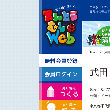
手書きPOPの
売り場の売上
TOP
＞ 武田
武田
読み：たけ
分類：メー
東京都千代