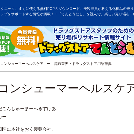
テクニック、すぐに使える無料POPのダウンロード、美容部員が教える化粧品の売り方
アップをサポートする情報が満載！！「てんとうむし」を読んで、楽しい売り場を一
コンシューマーヘルスケア ー 流通業界・ドラッグストア用語辞典
コンシューマーヘルスケ
だこんしゅーまーへるすけあ
カー
田区に本社をおく製薬会社。