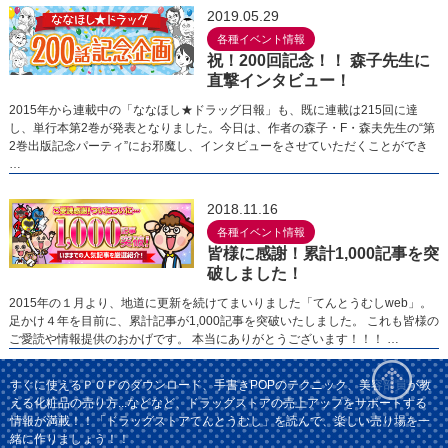
2019.05.29
各種イベント情報
祝！200回記念！！ 森子先生に
直撃インタビュー！
2015年から連載中の「ななほし★ドラッグ日報」も、既に連載は215回に達
し、単行本第2巻が発表となりました。今日は、作者の森子・F・森夫先生の“第
2巻出版記念パーティ”にお邪魔し、インタビューをさせていただくことができ
…
2018.11.16
各種イベント情報
皆様に感謝！累計1,000記事を突
破しました！
2015年の１月より、地道に更新を続けてまいりました「てんとうむしweb」。
足かけ４年を目前に、累計記事が1,000記事を突破いたしました。 これも皆様の
ご愛読や情報提供のおかげです。 本当にありがとうございます！！！ …
すぐに使えるＰＯＰのダウンロード、手書きPOPのテクニック、美容部員が教
える化粧品の売り方...などなど、ドラッグストアの売上アップをサポートする
情報が満載！！「ドラッグストアてんとうむし」を読んで、楽しい売り場を一
緒に作りましょう！！