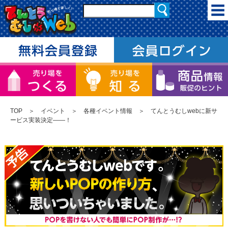
TOP
＞
イベント
＞
各種イベント情報
＞ てんとうむしwebに新サ
ービス実装決定――！