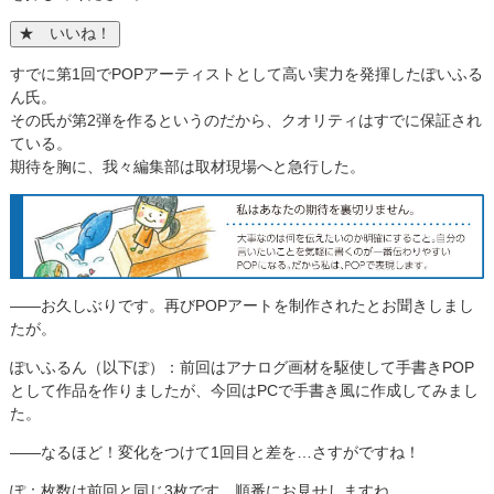
すでに第1回でPOPアーティストとして高い実力を発揮したぽいふる
ん氏。
その氏が第2弾を作るというのだから、クオリティはすでに保証され
ている。
期待を胸に、我々編集部は取材現場へと急行した。
――お久しぶりです。再びPOPアートを制作されたとお聞きしまし
たが。
ぽいふるん（以下ぽ）：前回はアナログ画材を駆使して手書きPOP
として作品を作りましたが、今回はPCで手書き風に作成してみまし
た。
――なるほど！変化をつけて1回目と差を…さすがですね！
ぽ：枚数は前回と同じ3枚です。順番にお見せしますね。