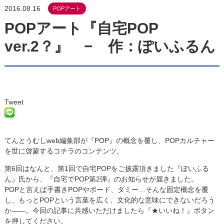
2016.08.16
POPアート
POPアート『自宅POP
ver.2？』 − 作：ぽいふるん
Tweet
てんとうむしweb編集部が『POP』の概念を覆し、POPカルチャー
を世に啓蒙するコチラのコンテンツ。
第6回はなんと、第1回で自宅POPをご披露頂きました『ぽいふる
ん』氏から、『自宅でPOP第2弾』のお知らせが届きました。
POPと言えば手書きPOPやボード、ダミー…そんな固定概念を覆
し、もっとPOPという言葉を広く、文化的な意味にできないだろう
か——。今回の記事に共感いただけましたら『★いいね！』ボタン
を押してください。