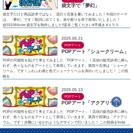
袋文字で「夢幻」
袋文字だけど商品訴求ではなく、流行り言葉を書いてみました！今回のテーマ
は、「夢幻」です！歌詞に出てくる、炎や怒りを赤で表現いたしました！
@101064com 袋文字を制作しました‼︎︎是非ご覧ください#手描き #イラス …
2025.05.21
POPアート
POPアート「シュークリーム」
POPの可能性を拡げて考えてみました「POPアート」！店頭の販売訴求に縛ら
れず、色々なものをアートとして表現していきます。第四十五弾は「シューク
リーム」です！ふわふわ感と色でシュークリームを演出いたしました！ この投
稿を …
2025.05.13
POPアート
POPアート「アクアリウム」
POPの可能性を拡げて考えてみました「POPアート」！店頭の販売訴求に縛ら
れず、色々なものをアートとして表現していきます。第四十四弾は「アクアリ
ウム」です！水槽にいるかのようなデザインで行いました！ この投稿をInsta …