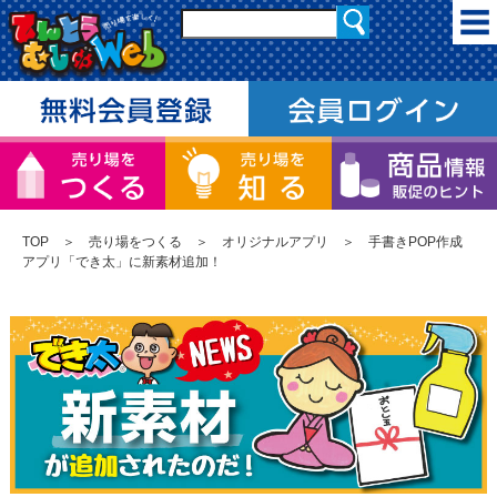
TOP
＞
売り場をつくる
＞
オリジナルアプリ
＞ 手書きPOP作成
アプリ「でき太」に新素材追加！