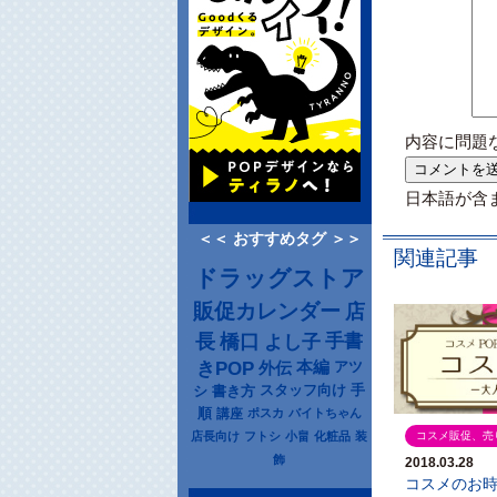
内容に問題
日本語が含
＜＜ おすすめタグ ＞＞
関連記事
ドラッグストア
販促カレンダー
店
長
橋口
よし子
手書
きPOP
本編
アツ
外伝
シ
書き方
スタッフ向け
手
順
講座
ポスカ
バイトちゃん
店長向け
フトシ
小畠
化粧品
装
コスメ販促、売
飾
2018.03.28
コスメのお