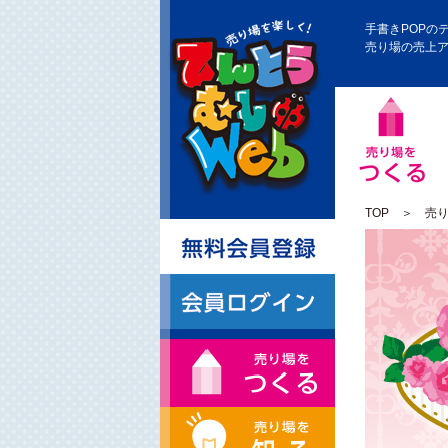
手書きPOPの
売り場の売上
TOP
＞
売