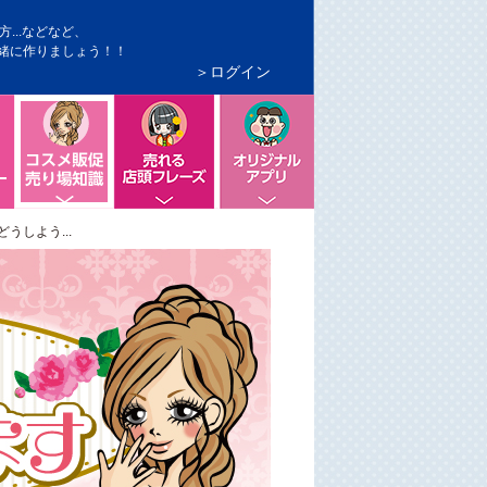
...などなど、
緒に作りましょう！！
＞ログイン
の色づかい
POPの切り口コピー
店頭で売れるフレーズ
便利なオリジナルアプリ
コスメ販促、売り場知識
しよう...