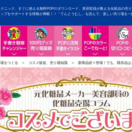
テクニック、すぐに使える無料POPのダウンロード、美容部員が教える化粧品の売り方
アップをサポートする情報が満載！！「てんとうむし」を読んで、楽しい売り場を一
手書きPOP戦隊チャレンジャー
100円グッズ売り場装飾
POPに活用手書きイラスト
手書きPOP
り場をつくる
＞
コスメ販促、売り場知識
＞ 新商品続々登場！でも、既存品はどう