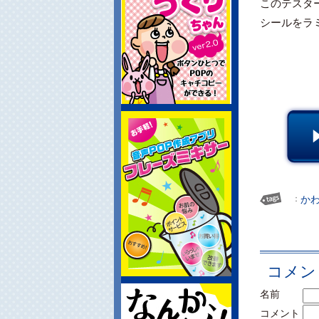
このテスタ
シールをラ
：
かわ
コメン
名前
コメント