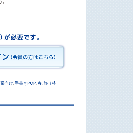
う。
店長向け
,
手書きPOP
,
春
,
飾り枠