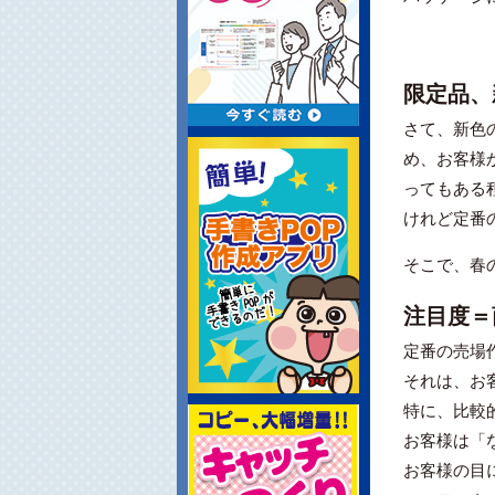
限定品、
さて、新色
め、お客様
ってもある
けれど定番
そこで、春
注目度＝
定番の売場
それは、お
特に、比較
お客様は「
お客様の目