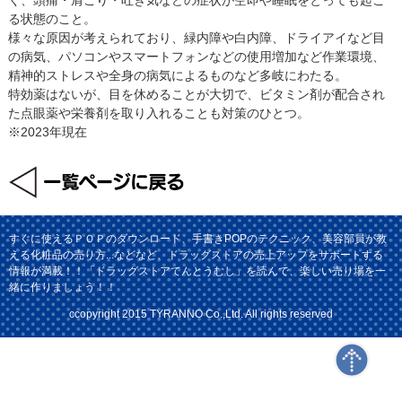
る状態のこと。
様々な原因が考えられており、緑内障や白内障、ドライアイなど目
の病気、パソコンやスマートフォンなどの使用増加など作業環境、
精神的ストレスや全身の病気によるものなど多岐にわたる。
特効薬はないが、目を休めることが大切で、ビタミン剤が配合され
た点眼薬や栄養剤を取り入れることも対策のひとつ。
※2023年現在
すぐに使えるＰＯＰのダウンロード、手書きPOPのテクニック、美容部員が教
える化粧品の売り方...などなど、ドラッグストアの売上アップをサポートする
情報が満載！！「ドラッグストアてんとうむし」を読んで、楽しい売り場を一
緒に作りましょう！！
ccopyright 2015 TYRANNO Co.,Ltd. All rights reserved