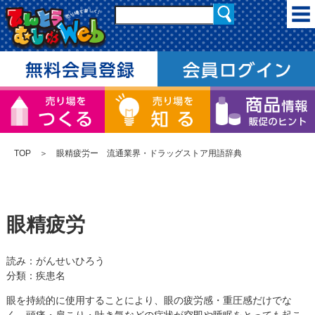
TOP
＞ 眼精疲労ー 流通業界・ドラッグストア用語辞典
眼精疲労
読み：がんせいひろう
分類：疾患名
眼を持続的に使用することにより、眼の疲労感・重圧感だけでな
く、頭痛・肩こり・吐き気などの症状が空即や睡眠をとっても起こ