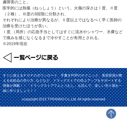
膚障害のこと。
医学的には熱傷（ねっしょう）という。火傷の深さはⅠ度、Ⅱ度
（２種）、Ⅲ度の3段階に分類され、
それぞれにより治療が異なるが、Ⅱ度以上ではなるべく早く医師の
治療を受けたほうが良い。
Ⅰ度,（局所）の応急手当としてはすぐに流水やシャワー、氷嚢など
で痛みを感じなくなるまで冷やすことが有用とされる。
※2019年現在
すぐに使えるＰＯＰのダウンロード、手書きPOPのテクニック、美容部員が教
える化粧品の売り方...などなど、ドラッグストアの売上アップをサポートする
情報が満載！！「ドラッグストアてんとうむし」を読んで、楽しい売り場を一
緒に作りましょう！！
ccopyright 2015 TYRANNO Co.,Ltd. All rights reserved