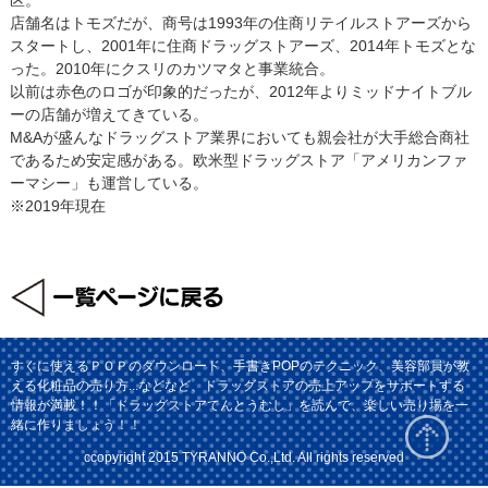
店舗名はトモズだが、商号は1993年の住商リテイルストアーズから
スタートし、2001年に住商ドラッグストアーズ、2014年トモズとな
った。2010年にクスリのカツマタと事業統合。
以前は赤色のロゴが印象的だったが、2012年よりミッドナイトブル
ーの店舗が増えてきている。
M&Aが盛んなドラッグストア業界においても親会社が大手総合商社
であるため安定感がある。欧米型ドラッグストア「アメリカンファ
ーマシー」も運営している。
※2019年現在
すぐに使えるＰＯＰのダウンロード、手書きPOPのテクニック、美容部員が教
える化粧品の売り方...などなど、ドラッグストアの売上アップをサポートする
情報が満載！！「ドラッグストアてんとうむし」を読んで、楽しい売り場を一
緒に作りましょう！！
ccopyright 2015 TYRANNO Co.,Ltd. All rights reserved