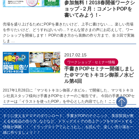
参加無料！2018春開催ワークシ
ョップ -２月：コメントPOPを
書いてみよう！-
売場を盛り上げるためにPOPを書きたいけど、上手に書けない…。楽しい売場
を作りたいけど、どうすればいいの…？そんな皆さまの声にお応えして、ワー
クショップを開催します！ POPの書き方から装飾の作り方まで、全３回で実施
しま …
2017.02.15
ワークショップ・セミナー情報
手書きPOPセミナー開催しまし
た＠マツモトキヨシ御茶ノ水ビ
ル第4回
2017年1月28日に「マツモトキヨシ御茶ノ水ビル」で開催した、マツモトキヨ
シ社員スタッフ様向け手書きPOPセミナーのご報告です。 今回の手書きPOPセ
ミナーは「イラストを使ったPOP」を中心とした内容でした！ ここまで …
すぐに使えるＰＯＰのダウンロード、手書きPOPのテクニック、美容部員が教
える化粧品の売り方...などなど、ドラッグストアの売上アップをサポートする
情報が満載！！「ドラッグストアてんとうむし」を読んで、楽しい売り場を一
緒に作りましょう！！