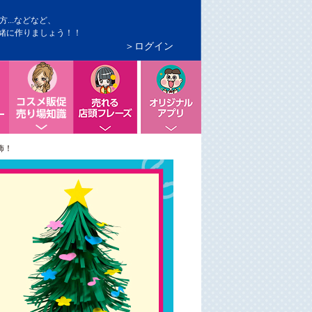
...などなど、
緒に作りましょう！！
＞ログイン
の色づかい
POPの切り口コピー
コスメ販促、売り場知識
店頭で売れるフレーズ
便利なオリジナルアプリ
飾！