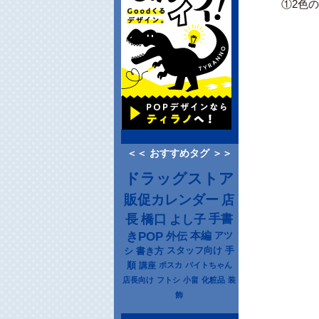
①2色
＜＜ おすすめタグ ＞＞
ドラッグストア
販促カレンダー
店
長
橋口
よし子
手書
きPOP
本編
アツ
外伝
シ
書き方
スタッフ向け
手
順
講座
ポスカ
バイトちゃん
店長向け
フトシ
小畠
化粧品
装
飾