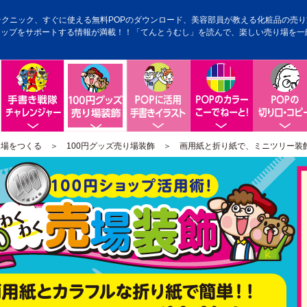
テクニック、すぐに使える無料POPのダウンロード、美容部員が教える化粧品の売り方
アップをサポートする情報が満載！！「てんとうむし」を読んで、楽しい売り場を一
手書きPOP戦隊チャレンジャー
POPに活用手書きイラスト
手書きPOP
100円グッズ売り場装飾
り場をつくる
＞
100円グッズ売り場装飾
＞ 画用紙と折り紙で、ミニツリー装