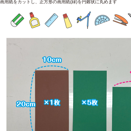
の画用紙をカットし、正方形の画用紙(緑)を円錐状に丸めます