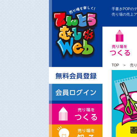
手書きPOPの
売り場の売上
TOP
＞
売