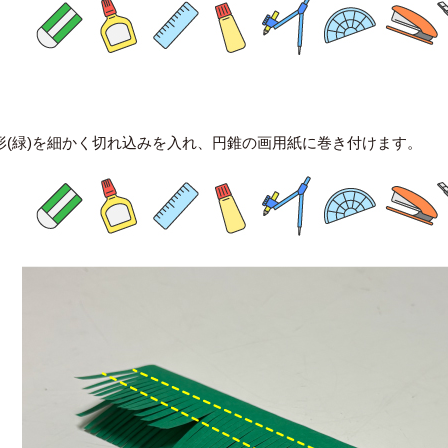
形(緑)を細かく切れ込みを入れ、円錐の画用紙に巻き付けます。