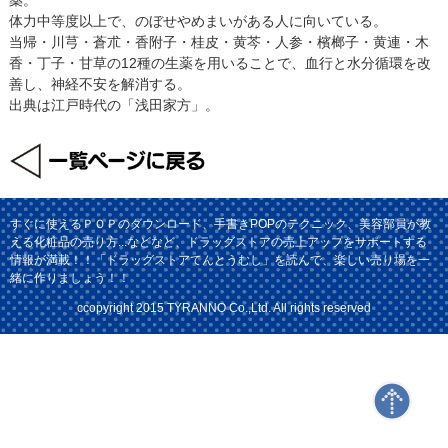
体力中等度以上で、のぼせやめまいがある人に向いている。
当帰・川芎・蒼朮・香附子・桂皮・黄芩・人参・檳榔子・黄連・木
香・丁子・甘草の12種の生薬を用いることで、血行と水分循環を改
善し、神経不安を解消する。
出典は江戸時代の「浅田家方」。
すぐに使えるＰＯＰのダウンロード、手書きPOPのテクニック、美容部員が教
える化粧品の売り方...などなど、ドラッグストアの売上アップをサポートする
情報が満載！！「ドラッグストアてんとうむし」を読んで、楽しい売り場を一
緒に作りましょう！！
ccopyright 2015 TYRANNO Co.,Ltd. All rights reserved