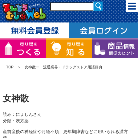
TOP
＞ 女神散ー 流通業界・ドラッグストア用語辞典
女神散
読み：にょしんさん
分類：漢方薬
産前産後の神経症や月経不順、更年期障害などに用いられる漢方
薬。