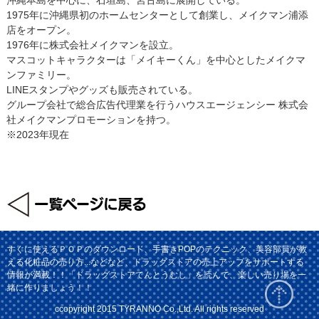
1975年に沖縄県初のホームセンターとして創業し、メイクマン浦添
店をオープン。
1976年に株式会社メイクマンを設立。
マスコットキャラクターは「メイキーくん」を中心としたメイクマ
ンファミリー。
LINEスタンプやグッズも販売されている。
グループ会社で総合広告代理業を行うハウスエージェンシー 株式会
社メイクマンプロモーションを持つ。
※2023年現在
すぐに使えるＰＯＰのダウンロード、手書きPOPのテクニック、美容部員が教
える化粧品の売り方...などなど、ドラッグストアの売上アップをサポートする
情報が満載！！「ドラッグストアてんとうむし」を読んで、楽しい売り場を一
緒に作りましょう！！
ccopyright 2015 TYRANNO Co.,Ltd. All rights reserved