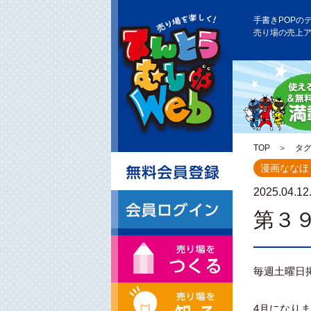
手書きPOPの
売り場の売上
TOP
＞ タグ 
漫画ななほ
2025.04.12
第３
毎週土曜日
4月になり