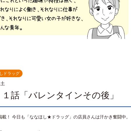
しドラッグ
.土
９１話「バレンタインその後」
掲載！ 今日も「ななほし★ドラッグ」の店員さんは汗かき奮闘中。