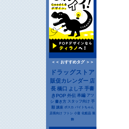
＜＜ おすすめタグ ＞＞
ドラッグストア
販促カレンダー
店
長
橋口
よし子
手書
きPOP
本編
アツ
外伝
シ
書き方
スタッフ向け
手
順
講座
ポスカ
バイトちゃん
店長向け
フトシ
小畠
化粧品
装
飾