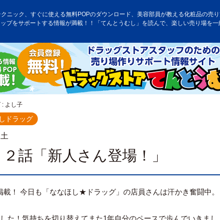
テクニック、すぐに使える無料POPのダウンロード、美容部員が教える化粧品の売り方
アップをサポートする情報が満載！！「てんとうむし」を読んで、楽しい売り場を一
: よし子
しドラッグ
.土
９２話「新人さん登場！」
掲載！ 今日も「ななほし★ドラッグ」の店員さんは汗かき奮闘中。
ました！気持ちを切り替えてまた1年自分のペースで歩んでいきまし