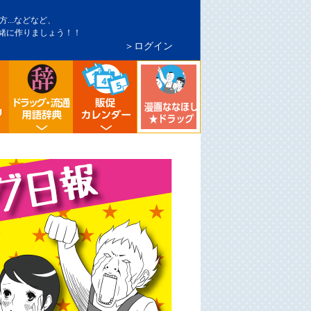
...などなど、
緒に作りましょう！！
＞ログイン
インバウンド対策
トア・マーケ分析
シニア向け売り場づくり
流通業界・ドラッグストア用語辞典
ドラッグストア イベント販促カレンダ
漫画ななほしドラッグ