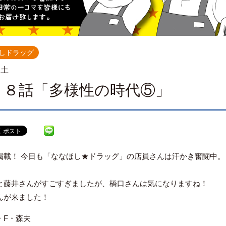
しドラッグ
.土
８８話「多様性の時代⑤」
掲載！ 今日も「ななほし★ドラッグ」の店員さんは汗かき奮闘中。
と藤井さんがすごすぎましたが、橋口さんは気になりますね！
んが来ました！
・F・森夫