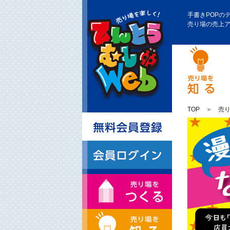
手書きPOPの
売り場の売上
TOP
＞
売