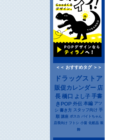
＜＜ おすすめタグ ＞＞
ドラッグストア
販促カレンダー
店
長
橋口
よし子
手書
きPOP
本編
アツ
外伝
シ
書き方
スタッフ向け
手
順
講座
ポスカ
バイトちゃん
店長向け
フトシ
小畠
化粧品
装
飾