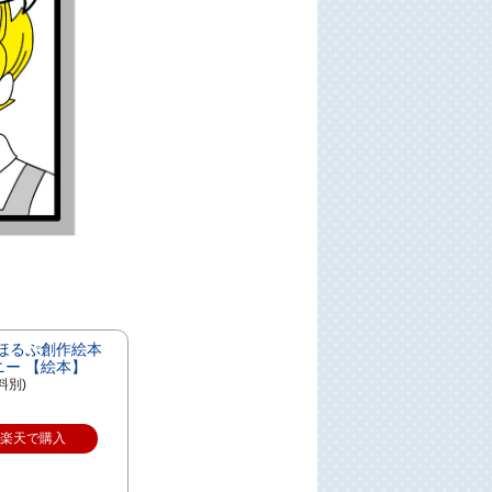
 ほるぷ創作絵本
ニー 【絵本】
料別)
楽天で購入