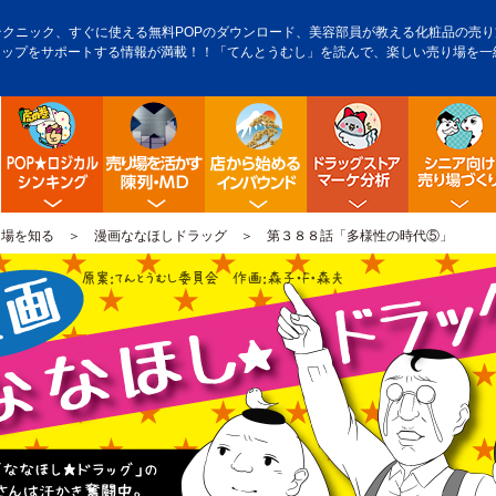
テクニック、すぐに使える無料POPのダウンロード、美容部員が教える化粧品の売り方
アップをサポートする情報が満載！！「てんとうむし」を読んで、楽しい売り場を一
POP販促ロジック
陳列・クロスＭＤ
店舗から始める訪日観光客
ドラッグス
り場を知る
＞
漫画ななほしドラッグ
＞ 第３８８話「多様性の時代⑤」