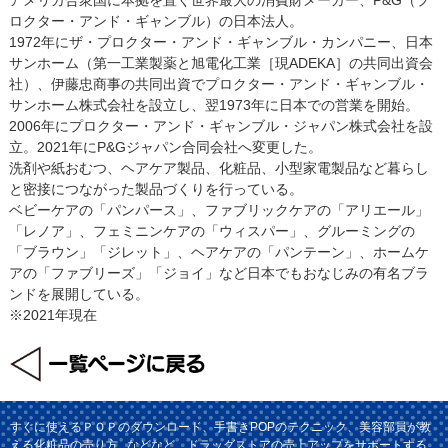
ロクター・アンド・ギャンブル）の日本法人。
1972年にザ・プロクター・アンド・ギャンブル・カンパニー、日本
サンホーム（第一工業製薬と旭電化工業［現ADEKA］の共同出資会
社）、伊藤忠商事の共同出資でプロクター・アンド・ギャンブル・
サンホーム株式会社を設立し、翌1973年に日本での営業を開始。
2006年にプロクター・アンド・ギャンブル・ジャパン株式会社を設
立。2021年にP&Gジャパン合同会社へ変更した。
洗剤や紙おむつ、ヘアケア製品、化粧品、小型家電製品など暮らし
と密接につながった製品づくりを行っている。
ベビーケアの「パンパース」、ファブリックケアの「アリエール」
「レノア」、フェミニンケアの「ウィスパー」、グルーミングの
「ブラウン」「ジレット」、ヘアケアの「パンテーン」、ホームケ
アの「ファブリーズ」「ジョイ」など日本でもおなじみの有名ブラ
ンドを展開している。
※2021年現在
すぐに使えるＰＯＰのダウンロード、手書きPOPのテクニック、美容部員が教
える化粧品の売り方...などなど、ドラッグストアの売上アップをサポートする