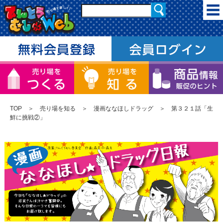
TOP
＞
売り場を知る
＞
漫画ななほしドラッグ
＞ 第３２１話「生
鮮に挑戦②」