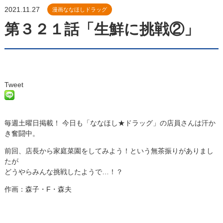
2021.11.27
漫画ななほしドラッグ
第３２１話「生鮮に挑戦②」
Tweet
毎週土曜日掲載！ 今日も「ななほし★ドラッグ」の店員さんは汗か
き奮闘中。
前回
、店長から家庭菜園をしてみよう！という無茶振りがありまし
たが
どうやらみんな挑戦したようで…！？
作画：森子・F・森夫