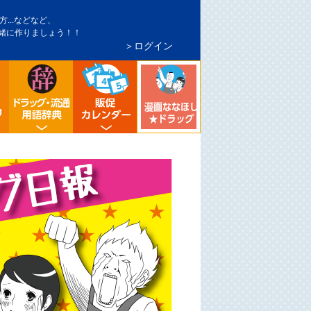
...などなど、
緒に作りましょう！！
＞ログイン
インバウンド対策
トア・マーケ分析
シニア向け売り場づくり
流通業界・ドラッグストア用語辞典
ドラッグストア イベント販促カレンダ
漫画ななほしドラッグ