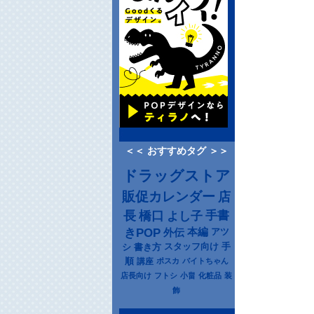
＜＜ おすすめタグ ＞＞
ドラッグストア
販促カレンダー
店
長
橋口
よし子
手書
きPOP
本編
アツ
外伝
シ
書き方
スタッフ向け
手
順
講座
ポスカ
バイトちゃん
店長向け
フトシ
小畠
化粧品
装
飾