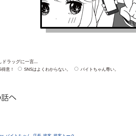
ドラッグに一言...
S得意！
SNSはよくわからない。
バイトちゃん尊い。
ter
,
バイトちゃん
,
店長
,
接客
,
接客トーク