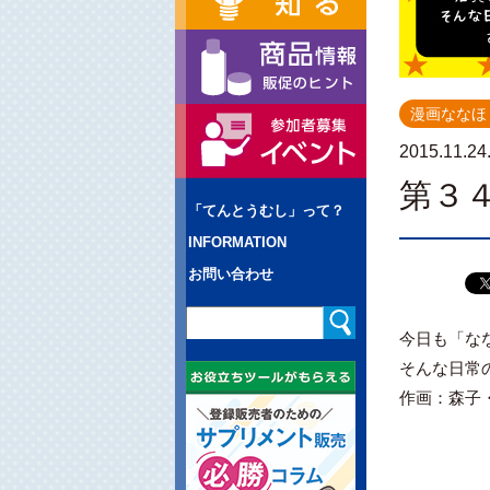
漫画ななほ
2015.11.24
第３４
「てんとうむし」って？
INFORMATION
お問い合わせ
今日も「な
そんな日常
作画：森子