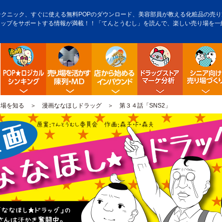
テクニック、すぐに使える無料POPのダウンロード、美容部員が教える化粧品の売り方
アップをサポートする情報が満載！！「てんとうむし」を読んで、楽しい売り場を一
POP販促ロジック
陳列・クロスＭＤ
店舗から始める訪日観光客
ドラッグス
り場を知る
＞
漫画ななほしドラッグ
＞ 第３４話「SNS2」