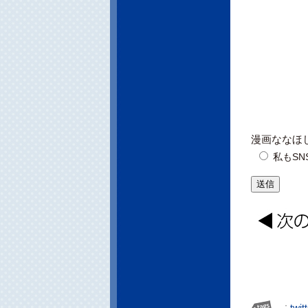
漫画ななほし
私もSN
：
twit