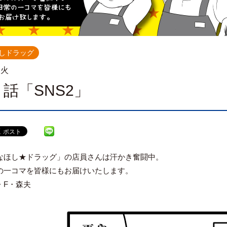
しドラッグ
.火
話「SNS2」
なほし★ドラッグ」の店員さんは汗かき奮闘中。
の一コマを皆様にもお届けいたします。
・F・森夫