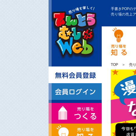
手書きPOPの
売り場の売上
TOP
＞
売