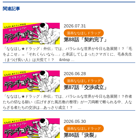
関連記事
2026.07.31
漫画ななほしドラッグ
第88話「契約完了」
「ななほし★ドラッグ：外伝」では、パラレルな世界が今日も急展開！？「毛
をよこせ」→「それくらいなら…」と承諾してしまったクマガミに、毛条先生
（まつげ長い人）は大慌て！？ &nbsp …
2026.06.28
漫画ななほしドラッグ
第87話「交渉成立」
「ななほし★ドラッグ：外伝」では、パラレルな世界が今日も急展開！？作者
たちの切なる願い（広げすぎた風呂敷の整理）が一刀両断で断られる中、人な
らざる者たちの交渉は…あっさり成立！？ …
2026.05.30
漫画ななほしドラッグ
第86話「決裂」