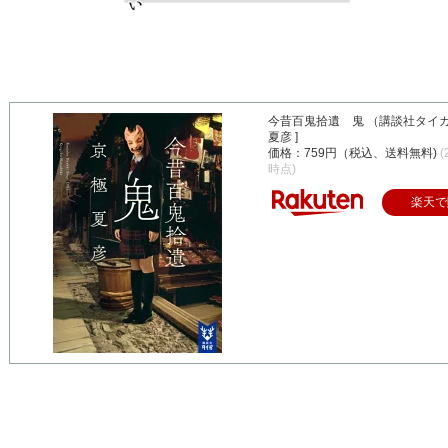
今昔百鬼拾遺 鬼 （講談社タイガ）
夏彦 ]
価格：759円（税込、送料無料)
(
時点)
楽天で