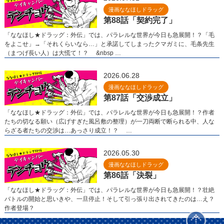
漫画ななほしドラッグ
第88話「契約完了」
「ななほし★ドラッグ：外伝」では、パラレルな世界が今日も急展開！？「毛
をよこせ」→「それくらいなら…」と承諾してしまったクマガミに、毛条先生
（まつげ長い人）は大慌て！？ &nbsp …
2026.06.28
漫画ななほしドラッグ
第87話「交渉成立」
「ななほし★ドラッグ：外伝」では、パラレルな世界が今日も急展開！？作者
たちの切なる願い（広げすぎた風呂敷の整理）が一刀両断で断られる中、人な
らざる者たちの交渉は…あっさり成立！？ …
2026.05.30
漫画ななほしドラッグ
第86話「決裂」
「ななほし★ドラッグ：外伝」では、パラレルな世界が今日も急展開！？壮絶
バトルの開始と思いきや、一旦停止！そして引っ張り出されてきたのは…え？
作者登場？