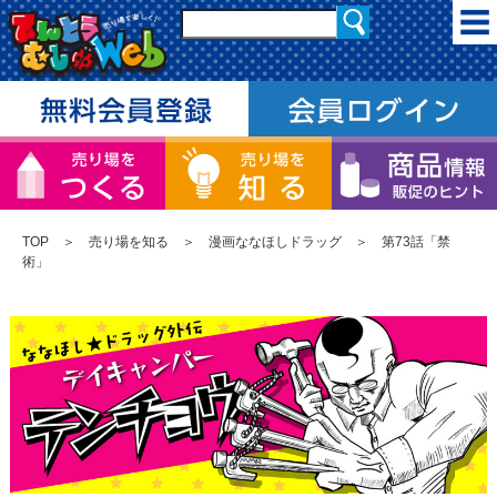
TOP
＞
売り場を知る
＞
漫画ななほしドラッグ
＞ 第73話「禁
術」