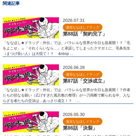
関連記事
2026.07.31
漫画ななほしドラッグ
第88話「契約完了」
「ななほし★ドラッグ：外伝」では、パラレルな世界が今日も急展開！？「毛
をよこせ」→「それくらいなら…」と承諾してしまったクマガミに、毛条先生
（まつげ長い人）は大慌て！？ &nbsp …
2026.06.28
漫画ななほしドラッグ
第87話「交渉成立」
「ななほし★ドラッグ：外伝」では、パラレルな世界が今日も急展開！？作者
たちの切なる願い（広げすぎた風呂敷の整理）が一刀両断で断られる中、人な
らざる者たちの交渉は…あっさり成立！？ …
2026.05.30
漫画ななほしドラッグ
第86話「決裂」