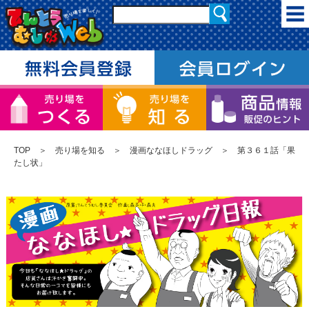
TOP
＞
売り場を知る
＞
漫画ななほしドラッグ
＞ 第３６１話「果
たし状」