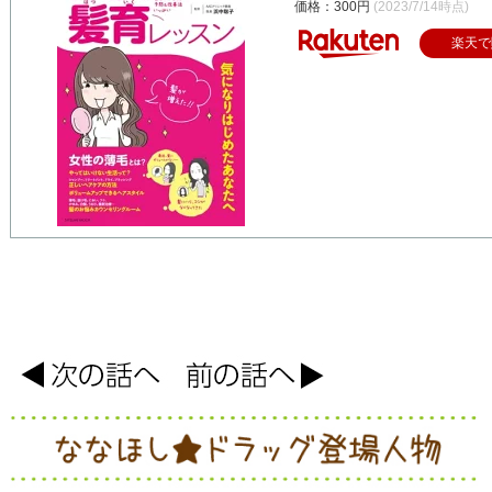
価格：300円
(2023/7/14時点)
楽天で