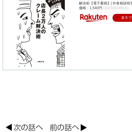
解決術【電子書籍】[ 外食相談研究
価格：1,540円
(2023/3/24時点)
楽天で