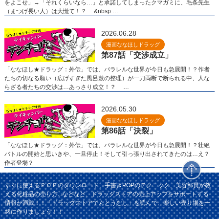
をよこせ」→「それくらいなら…」と承諾してしまったクマガミに、毛条先生
（まつげ長い人）は大慌て！？ &nbsp …
2026.06.28
漫画ななほしドラッグ
第87話「交渉成立」
「ななほし★ドラッグ：外伝」では、パラレルな世界が今日も急展開！？作者
たちの切なる願い（広げすぎた風呂敷の整理）が一刀両断で断られる中、人な
らざる者たちの交渉は…あっさり成立！？ …
2026.05.30
漫画ななほしドラッグ
第86話「決裂」
「ななほし★ドラッグ：外伝」では、パラレルな世界が今日も急展開！？壮絶
バトルの開始と思いきや、一旦停止！そして引っ張り出されてきたのは…え？
作者登場？
すぐに使えるＰＯＰのダウンロード、手書きPOPのテクニック、美容部員が教
える化粧品の売り方...などなど、ドラッグストアの売上アップをサポートする
情報が満載！！「ドラッグストアてんとうむし」を読んで、楽しい売り場を一
緒に作りましょう！！