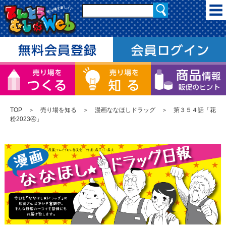
TOP
＞
売り場を知る
＞
漫画ななほしドラッグ
＞ 第３５４話「花
粉2023④」