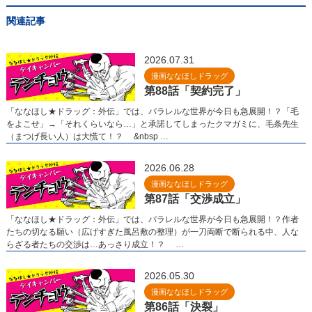
関連記事
2026.07.31
漫画ななほしドラッグ
第88話「契約完了」
「ななほし★ドラッグ：外伝」では、パラレルな世界が今日も急展開！？「毛
をよこせ」→「それくらいなら…」と承諾してしまったクマガミに、毛条先生
（まつげ長い人）は大慌て！？ &nbsp …
2026.06.28
漫画ななほしドラッグ
第87話「交渉成立」
「ななほし★ドラッグ：外伝」では、パラレルな世界が今日も急展開！？作者
たちの切なる願い（広げすぎた風呂敷の整理）が一刀両断で断られる中、人な
らざる者たちの交渉は…あっさり成立！？ …
2026.05.30
漫画ななほしドラッグ
第86話「決裂」