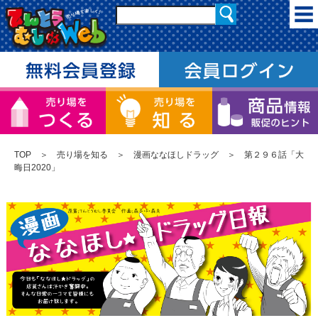
TOP
＞
売り場を知る
＞
漫画ななほしドラッグ
＞ 第２９６話「大
晦日2020」