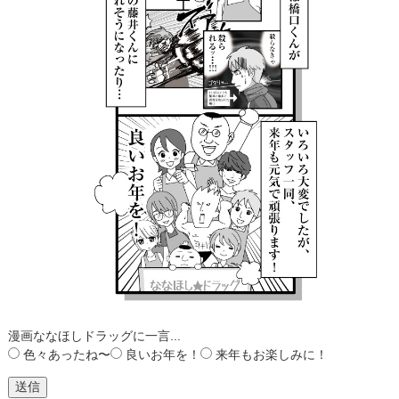
漫画ななほしドラッグに一言...
色々あったね〜
良いお年を！
来年もお楽しみに！