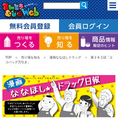
TOP
＞
売り場を知る
＞
漫画ななほしドラッグ
＞ 第２８２話「エ
コバッグ万引き」