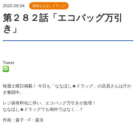
2020.09.04
漫画ななほしドラッグ
第２８２話「エコバッグ万引
き」
Tweet
毎週土曜日掲載！ 今日も「ななほし★ドラッグ」の店員さんは汗か
き奮闘中。
レジ袋有料化に伴い、エコバッグ万引きが急増！
ななほし★ドラッグでも例外ではなく…？
作画：森子・F・森夫