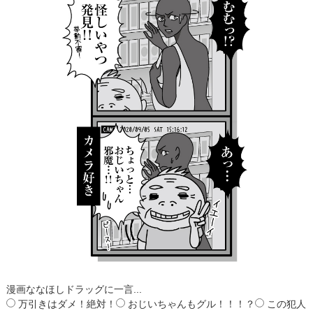
漫画ななほしドラッグに一言...
万引きはダメ！絶対！
おじいちゃんもグル！！！？
この犯人