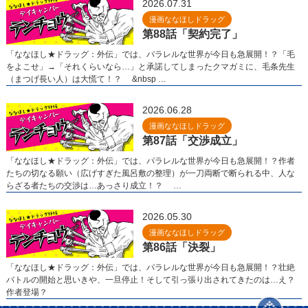
2026.07.31
漫画ななほしドラッグ
第88話「契約完了」
「ななほし★ドラッグ：外伝」では、パラレルな世界が今日も急展開！？「毛
をよこせ」→「それくらいなら…」と承諾してしまったクマガミに、毛条先生
（まつげ長い人）は大慌て！？ &nbsp …
2026.06.28
漫画ななほしドラッグ
第87話「交渉成立」
「ななほし★ドラッグ：外伝」では、パラレルな世界が今日も急展開！？作者
たちの切なる願い（広げすぎた風呂敷の整理）が一刀両断で断られる中、人な
らざる者たちの交渉は…あっさり成立！？ …
2026.05.30
漫画ななほしドラッグ
第86話「決裂」
「ななほし★ドラッグ：外伝」では、パラレルな世界が今日も急展開！？壮絶
バトルの開始と思いきや、一旦停止！そして引っ張り出されてきたのは…え？
作者登場？