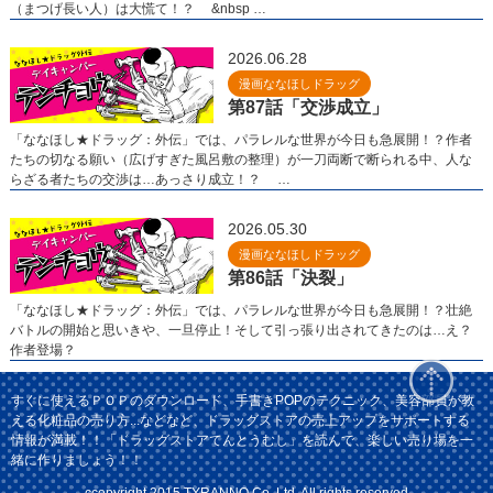
（まつげ長い人）は大慌て！？ &nbsp …
2026.06.28
漫画ななほしドラッグ
第87話「交渉成立」
「ななほし★ドラッグ：外伝」では、パラレルな世界が今日も急展開！？作者
たちの切なる願い（広げすぎた風呂敷の整理）が一刀両断で断られる中、人な
らざる者たちの交渉は…あっさり成立！？ …
2026.05.30
漫画ななほしドラッグ
第86話「決裂」
「ななほし★ドラッグ：外伝」では、パラレルな世界が今日も急展開！？壮絶
バトルの開始と思いきや、一旦停止！そして引っ張り出されてきたのは…え？
作者登場？
すぐに使えるＰＯＰのダウンロード、手書きPOPのテクニック、美容部員が教
える化粧品の売り方...などなど、ドラッグストアの売上アップをサポートする
情報が満載！！「ドラッグストアてんとうむし」を読んで、楽しい売り場を一
緒に作りましょう！！