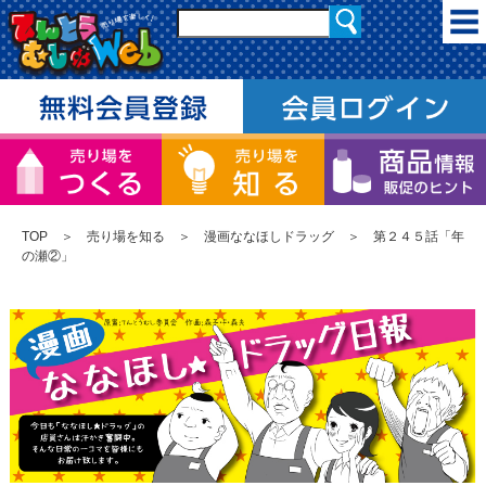
TOP
＞
売り場を知る
＞
漫画ななほしドラッグ
＞ 第２４５話「年
の瀬②」