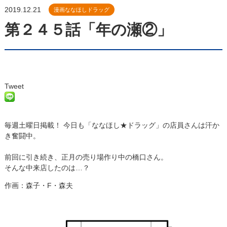
2019.12.21
漫画ななほしドラッグ
第２４５話「年の瀬②」
Tweet
毎週土曜日掲載！ 今日も「ななほし★ドラッグ」の店員さんは汗か
き奮闘中。
前回に引き続き、正月の売り場作り中の橋口さん。
そんな中来店したのは…？
作画：森子・F・森夫