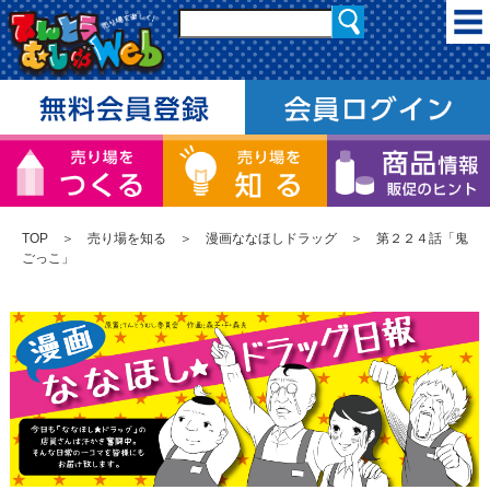
TOP
＞
売り場を知る
＞
漫画ななほしドラッグ
＞ 第２２４話「鬼
ごっこ」