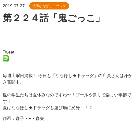
2019.07.27
漫画ななほしドラッグ
第２２４話「鬼ごっこ」
Tweet
毎週土曜日掲載！ 今日も「ななほし★ドラッグ」の店員さんは汗か
き奮闘中。
世の学生たちは夏休みなのですね〜！プールや祭りで楽しい季節で
す！
夏はななほし★ドラッグも遊び場に変身！！？
作画：森子・F・森夫