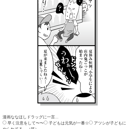
漫画ななほしドラッグに一言...
早く注意をして〜〜
子どもは元気が一番☆
アツシが子どもに