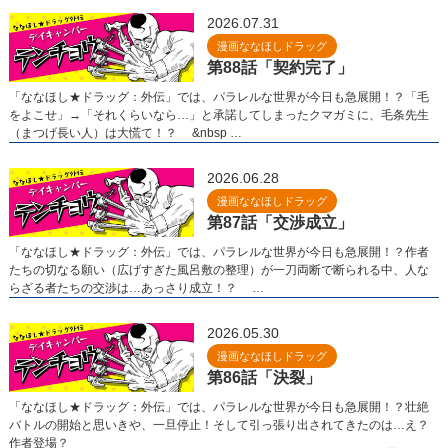
2026.07.31
漫画ななほしドラッグ
第88話「契約完了」
「ななほし★ドラッグ：外伝」では、パラレルな世界が今日も急展開！？「毛
をよこせ」→「それくらいなら…」と承諾してしまったクマガミに、毛条先生
（まつげ長い人）は大慌て！？ &nbsp …
2026.06.28
漫画ななほしドラッグ
第87話「交渉成立」
「ななほし★ドラッグ：外伝」では、パラレルな世界が今日も急展開！？作者
たちの切なる願い（広げすぎた風呂敷の整理）が一刀両断で断られる中、人な
らざる者たちの交渉は…あっさり成立！？ …
2026.05.30
漫画ななほしドラッグ
第86話「決裂」
「ななほし★ドラッグ：外伝」では、パラレルな世界が今日も急展開！？壮絶
バトルの開始と思いきや、一旦停止！そして引っ張り出されてきたのは…え？
作者登場？