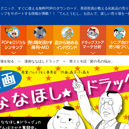
テクニック、すぐに使える無料POPのダウンロード、美容部員が教える化粧品の売り方
アップをサポートする情報が満載！！「てんとうむし」を読んで、楽しい売り場を一
POP販促ロジック
陳列・クロスＭＤ
店舗から始める訪日観光客
ドラッグス
り場を知る
＞
漫画ななほしドラッグ
＞ 第２１８話「髪の毛の悩み」