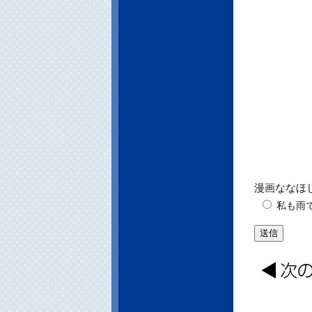
漫画ななほし
私も雨