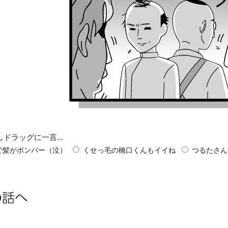
ドラッグに一言...
で髪がボンバー（泣）
くせっ毛の橋口くんもイイね
つるたさん