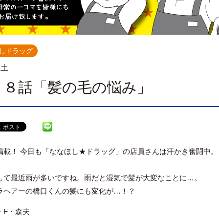
しドラッグ
.土
１８話「髪の毛の悩み」
掲載！ 今日も「ななほし★ドラッグ」の店員さんは汗かき奮闘中。
して最近雨が多いですね。雨だと湿気で髪が大変なことに…。
ラヘアーの橋口くんの髪にも変化が…！？
・F・森夫