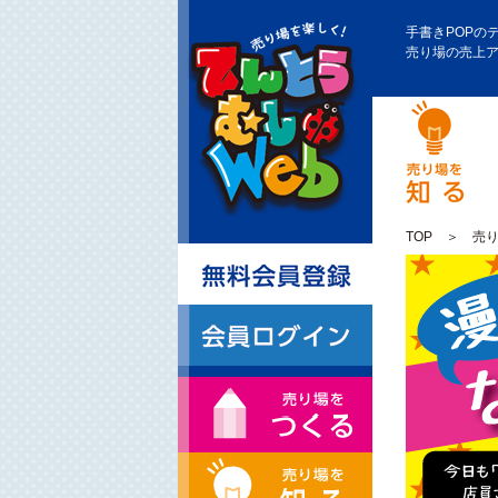
手書きPOPの
売り場の売上
TOP
＞
売