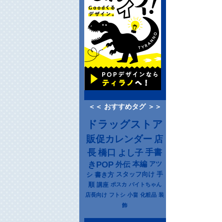
＜＜ おすすめタグ ＞＞
ドラッグストア
販促カレンダー
店
長
橋口
よし子
手書
きPOP
本編
アツ
外伝
シ
書き方
スタッフ向け
手
順
講座
ポスカ
バイトちゃん
店長向け
フトシ
小畠
化粧品
装
飾