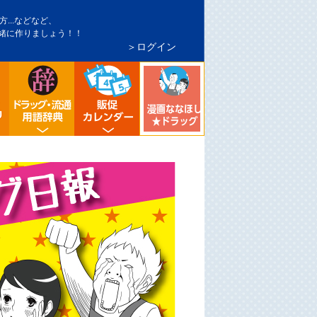
...などなど、
緒に作りましょう！！
＞ログイン
インバウンド対策
トア・マーケ分析
シニア向け売り場づくり
流通業界・ドラッグストア用語辞典
ドラッグストア イベント販促カレンダ
漫画ななほしドラッグ