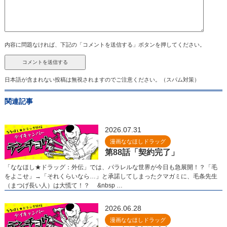
内容に問題なければ、下記の「コメントを送信する」ボタンを押してください。
日本語が含まれない投稿は無視されますのでご注意ください。（スパム対策）
関連記事
2026.07.31
漫画ななほしドラッグ
第88話「契約完了」
「ななほし★ドラッグ：外伝」では、パラレルな世界が今日も急展開！？「毛
をよこせ」→「それくらいなら…」と承諾してしまったクマガミに、毛条先生
（まつげ長い人）は大慌て！？ &nbsp …
2026.06.28
漫画ななほしドラッグ