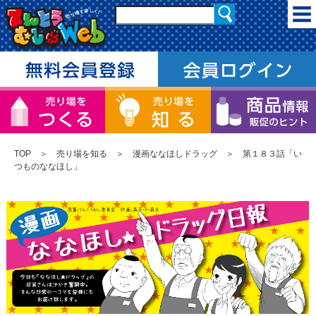
TOP
＞
売り場を知る
＞
漫画ななほしドラッグ
＞ 第１８３話「い
つものななほし」