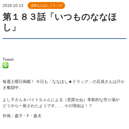
2018.10.13
漫画ななほしドラッグ
第１８３話「いつものななほ
し」
Tweet
毎週土曜日掲載！ 今日も「ななほし★ドラッグ」の店員さんは汗か
き奮闘中。
よし子さん＆バイトちゃんによる（意図せぬ）革新的な売り場が
どうやら一新されたようです。….その理由は！？
作画：森子・F・森夫